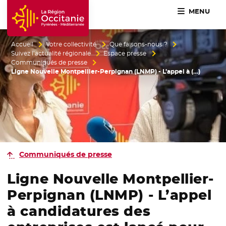
MENU
Accueil Région Occitanie / Pyrénées-Méditerranée
Accueil
Votre collectivité
Que faisons-nous ?
Suivez l’actualité régionale
Espace presse
Communiqués de presse
Ligne Nouvelle Montpellier-Perpignan (LNMP) - L’appel à (…)
Communiqués de presse
Ligne Nouvelle Montpellier-
Perpignan (LNMP) - L’appel
à candidatures des