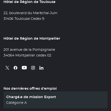
Hôtel de Région de Toulouse
22, boulevard du Maréchal-Juin
31406 Toulouse Cedex 9
Hôtel de Région de Montpellier
201 avenue de la Pompignane
34064 Montpellier cedex 02
Retrouvez nous sur X
- Nouvelle fenêtre
Retrouvez nous sur Facebook
- Nouvelle fenêtre
Retrouvez nous sur Instagram
- Nouvelle fenêtre
Retrouvez nous sur Linkedin
- Nouvelle fenêtre
Retrouvez nous sur Youtube
- Nouvelle fenêtre
Nos dernières offres d'emploi
Chargé.e de mission Export
Catégorie A