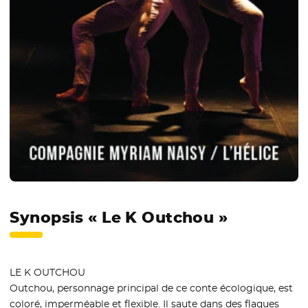
Synopsis « Le K Outchou »
LE K OUTCHOU
Outchou, personnage principal de ce conte écologique, est
coloré, imperméable et flexible. Il saute dans des flaques