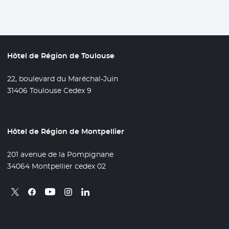
Hôtel de Région de Toulouse
22, boulevard du Maréchal-Juin
31406 Toulouse Cedex 9
Hôtel de Région de Montpellier
201 avenue de la Pompignane
34064 Montpellier cedex 02
Retrouvez nous sur X
- Nouvelle fenêtre
Retrouvez nous sur Facebook
- Nouvelle fenêtre
Retrouvez nous sur Instagram
- Nouvelle fenêtre
Retrouvez nous sur Linkedin
- Nouvelle fenêtre
Retrouvez nous sur Youtube
- Nouvelle fenêtre