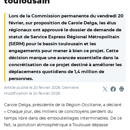
toulousain
Lors de la Commission permanente du vendredi 20
février, sur proposition de Carole Delga, les élus
régionaux ont approuvé le dossier de demande de
statut de Service Express Régional Métropolitain
(SERM) pour le bassin toulousain et les
engagements pour mener à bien ce projet. Cette
décision marque une avancée essentielle dans la
concrétisation de ce projet destiné à améliorer les
déplacements quotidiens de 1,4 million de
personnes.
Article publié le
20 février 2026
. Dernière
Partager sur
- Nouvelle f
Partage
- Nouvel
Imp
modification le
24 février 2026
.
Carole Delga, présidente de la Région Occitanie, a déclaré :
« Chaque jour, des milliers de concitoyens perdent du
temps libre dans des embouteillages interminables. De ce
fait, la pollution atmosphérique à Toulouse dépasse