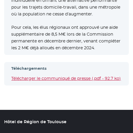
individuelle en offrant une alternative performante
pour les trajets domicile-travail, dans une métropole
où la population ne cesse d’augmenter.
Pour cela, les élus régionaux ont approuvé une aide
supplémentaire de 8,5 M€ lors de la Commission
permanente en décembre dernier, venant compléter
les 2 M€ déjà alloués en décembre 2024.
Téléchargements
Télécharger le communiqué de presse (.pdf - 92.7 ko)
- Nou
Hôtel de Région de Toulouse