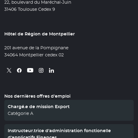
22, boulevard du Maréchal-Juin
31406 Toulouse Cedex 9
Hôtel de Région de Montpellier
201 avenue de la Pompignane
34064 Montpellier cedex 02
Retrouvez nous sur X
- Nouvelle fenêtre
Retrouvez nous sur Facebook
- Nouvelle fenêtre
Retrouvez nous sur Instagram
- Nouvelle fenêtre
Retrouvez nous sur Linkedin
- Nouvelle fenêtre
Retrouvez nous sur Youtube
- Nouvelle fenêtre
Nos dernières offres d'emploi
Chargé.e de mission Export
Catégorie A
Instructeur.trice d'administration fonctionelle
d'applicatifs Finances