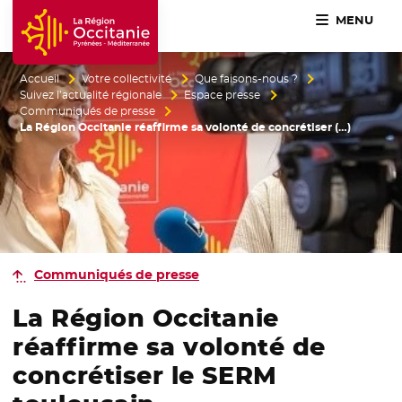
MENU
Accueil Région Occitanie / Pyrénées-Méditerranée
Accueil
Votre collectivité
Que faisons-nous ?
Suivez l’actualité régionale
Espace presse
Communiqués de presse
La Région Occitanie réaffirme sa volonté de concrétiser (…)
Communiqués de presse
La Région Occitanie
réaffirme sa volonté de
concrétiser le SERM