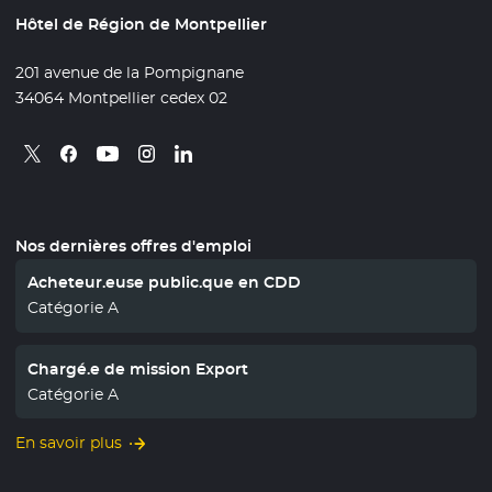
Hôtel de Région de Montpellier
201 avenue de la Pompignane
34064 Montpellier cedex 02
Retrouvez nous sur X
- Nouvelle fenêtre
Retrouvez nous sur Facebook
- Nouvelle fenêtre
Retrouvez nous sur Instagram
- Nouvelle fenêtre
Retrouvez nous sur Linkedin
- Nouvelle fenêtre
Retrouvez nous sur Youtube
- Nouvelle fenêtre
Nos dernières offres d'emploi
Acheteur.euse public.que en CDD
Catégorie A
Chargé.e de mission Export
Catégorie A
En savoir plus