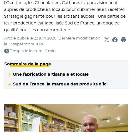
l’Occitanie, les Chocolatiers Cathares s’approvisionnent
auprès de producteurs locaux pour sublimer leurs recettes.
Stratégie gagnante pour les artisans audois ! Une partie de
leur production est labellisée Sud de France, un gage de
qualité pour les consommateurs.
Article publié le
22 juin 2020
. Dernière modification
Partager sur
- Nouvelle f
Partage
- Nouvel
Imp
le
17 septembre 2021
.
Temps de lecture : 2 min.
Sommaire de la page
Une fabrication artisanale et locale
Sud de France, la marque des produits d’ici