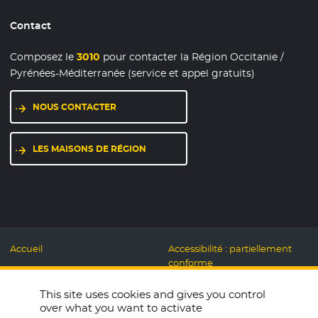
Contact
Composez le
3010
pour contacter la Région Occitanie /
Pyrénées-Méditerranée (service et appel gratuits)
NOUS CONTACTER
LES MAISONS DE RÉGION
Accueil
Accessibilité : partiellement
conforme
Mentions légales
Label Numérique
This site uses cookies and gives you control
Données personnelles et
Responsable
over what you want to activate
Cookies