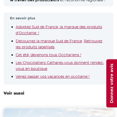
En savoir plus
Adoptez Sud de France, la marque des produits
d’Occitanie !
Découvrez la marque Sud de France
- Nouvelle fenêtre
.
Retrouvez
les produits labellisés
- Nouvelle fenêtre
Cet été, devenons tous Occitariens !
Les Chocolatiers Cathares-vous donnent rendez-
Donnez votre avis
vous en boutique
- Nouvelle fenêtre
Venez passer vos vacances en occitanie !
- Nouvelle fenê
Voir aussi