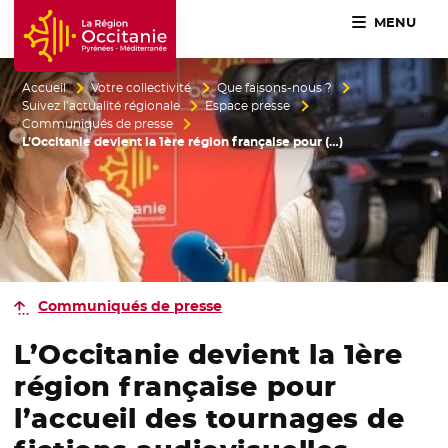
MENU
Accueil Région Occitanie / Pyrénées-Méditerranée
Accueil
Votre collectivité
Que faisons-nous ?
Suivez l’actualité régionale
Espace presse
Communiqués de presse
L’Occitanie devient la 1ère région française pour (…)
Communiqués de presse
L’Occitanie devient la 1ère
région française pour
l’accueil des tournages de