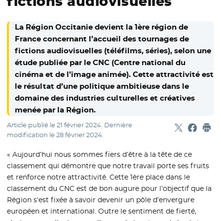
fictions audiovisuelles
La Région Occitanie devient la 1ère région de
France concernant l’accueil des tournages de
fictions audiovisuelles (téléfilms, séries), selon une
étude publiée par le CNC (Centre national du
cinéma et de l’image animée). Cette attractivité est
le résultat d’une politique ambitieuse dans le
domaine des industries culturelles et créatives
menée par la Région.
Article publié le
21 février 2024
. Dernière
Partager sur
- Nouvelle f
Partage
- Nouvel
Imp
modification le
28 février 2024
.
« Aujourd’hui nous sommes fiers d’être à la tête de ce
classement qui démontre que notre travail porte ses fruits
et renforce notre attractivité. Cette 1ère place dans le
classement du CNC est de bon augure pour l’objectif que la
Région s’est fixée à savoir devenir un pôle d’envergure
européen et international. Outre le sentiment de fierté,