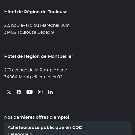
Hôtel de Région de Toulouse
22, boulevard du Maréchal-Juin
31406 Toulouse Cedex 9
Hôtel de Région de Montpellier
201 avenue de la Pompignane
34064 Montpellier cedex 02
Retrouvez nous sur X
- Nouvelle fenêtre
Retrouvez nous sur Facebook
- Nouvelle fenêtre
Retrouvez nous sur Instagram
- Nouvelle fenêtre
Retrouvez nous sur Linkedin
- Nouvelle fenêtre
Retrouvez nous sur Youtube
- Nouvelle fenêtre
Nos dernières offres d'emploi
Acheteur.euse public.que en CDD
Catégorie A