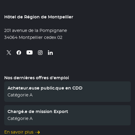
Hôtel de Région de Montpellier
201 avenue de la Pompignane
34064 Montpellier cedex 02
Retrouvez nous sur X
- Nouvelle fenêtre
Retrouvez nous sur Facebook
- Nouvelle fenêtre
Retrouvez nous sur Instagram
- Nouvelle fenêtre
Retrouvez nous sur Linkedin
- Nouvelle fenêtre
Retrouvez nous sur Youtube
- Nouvelle fenêtre
Nos dernières offres d'emploi
Acheteur.euse public.que en CDD
Catégorie A
Chargé.e de mission Export
Catégorie A
En savoir plus