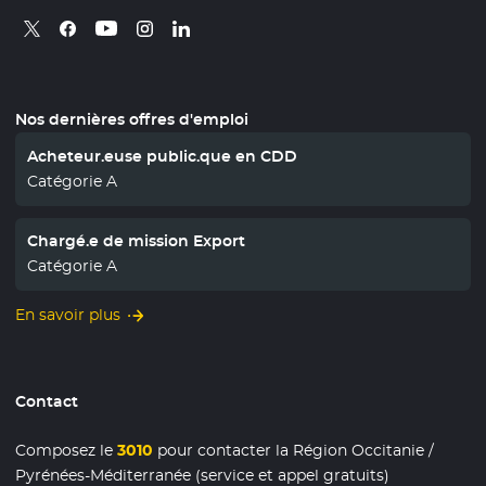
Retrouvez nous sur X
- Nouvelle fenêtre
Retrouvez nous sur Facebook
- Nouvelle fenêtre
Retrouvez nous sur Instagram
- Nouvelle fenêtre
Retrouvez nous sur Linkedin
- Nouvelle fenêtre
Retrouvez nous sur Youtube
- Nouvelle fenêtre
Nos dernières offres d'emploi
Acheteur.euse public.que en CDD
Catégorie A
Chargé.e de mission Export
Catégorie A
En savoir plus
Contact
Composez le
3010
pour contacter la Région Occitanie /
Pyrénées-Méditerranée (service et appel gratuits)