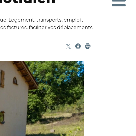
que. Logement, transports, emploi :
 factures, faciliter vos déplacements
Partager sur X
- Nouvelle fenêtre
Partager sur Facebook
- Nouvelle fenêtre
Imprimer