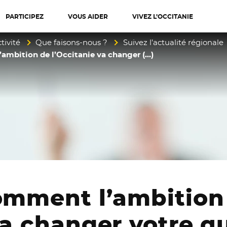
PARTICIPEZ
VOUS AIDER
VIVEZ L’OCCITANIE
diterranée
tivité
Que faisons-nous ?
Suivez l’actualité régionale
’ambition de l’Occitanie va changer (…)
comment l’ambition
va changer votre q