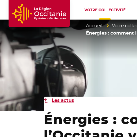
VOTRE COLLECTIVITÉ
Accueil Région Occitanie / Pyrénées-Mé
Accueil
Votre collec
Énergies : comment l
Les actus
Énergies : 
l’Occitanie 