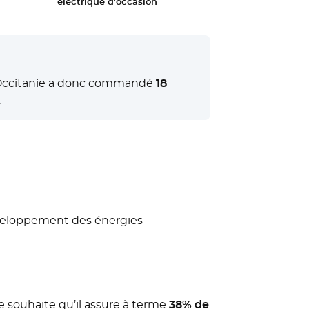
électrique d’occasion
 L’Occitanie a donc commandé
18
.
éveloppement des énergies
ie souhaite qu’il assure à terme
38% de