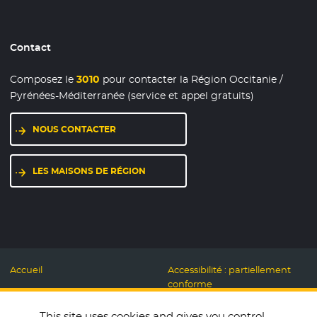
Contact
Composez le
3010
pour contacter la Région Occitanie /
Pyrénées-Méditerranée (service et appel gratuits)
NOUS CONTACTER
LES MAISONS DE RÉGION
Accueil
Accessibilité : partiellement
conforme
Mentions légales
Label Numérique
This site uses cookies and gives you control
Données personnelles et