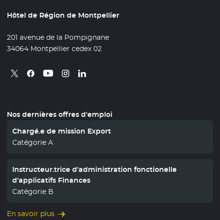
Hôtel de Région de Montpellier
201 avenue de la Pompignane
34064 Montpellier cedex 02
Retrouvez nous sur X
- Nouvelle fenêtre
Retrouvez nous sur Facebook
- Nouvelle fenêtre
Retrouvez nous sur Instagram
- Nouvelle fenêtre
Retrouvez nous sur Linkedin
- Nouvelle fenêtre
Retrouvez nous sur Youtube
- Nouvelle fenêtre
Nos dernières offres d'emploi
Chargé.e de mission Export
Catégorie A
Instructeur.trice d'administration fonctionelle
d'applicatifs Finances
Catégorie B
En savoir plus