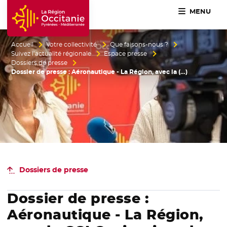
MENU
Accueil Région Occitanie / Pyrénées-Méditerranée
Accueil
Votre collectivité
Que faisons-nous ?
Suivez l’actualité régionale
Espace presse
Dossiers de presse
Dossier de presse : Aéronautique - La Région, avec la (…)
Dossiers de presse
Dossier de presse :
Aéronautique - La Région,