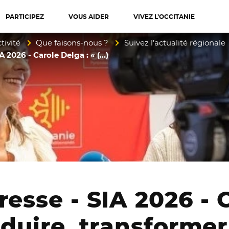
PARTICIPEZ
VOUS AIDER
VIVEZ L’OCCITANIE
diterranée
tivité
Que faisons-nous ?
Suivez l’actualité régionale
A 2026 - Carole Delga : « (…)
resse - SIA 2026 - 
oduire, transforme