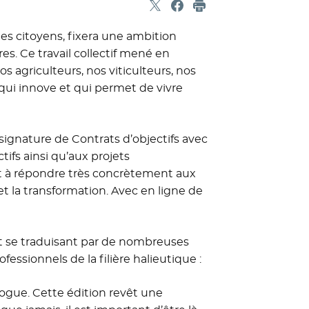
Partager sur X
- Nouvelle fenêtre
Partager sur Facebook
- Nouvelle fenêtre
Imprimer
es citoyens, fixera une ambition
ires. Ce travail collectif mené en
s agriculteurs, nos viticulteurs, nos
 qui innove et qui permet de vivre
signature de Contrats d’objectifs avec
tifs ainsi qu’aux projets
nt à répondre très concrètement aux
et la transformation. Avec en ligne de
t se traduisant par de nombreuses
fessionnels de la filière halieutique :
logue. Cette édition revêt une