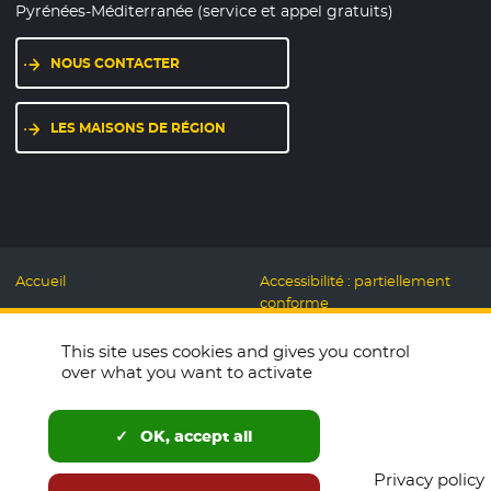
Pyrénées-Méditerranée (service et appel gratuits)
NOUS CONTACTER
LES MAISONS DE RÉGION
Accueil
Accessibilité : partiellement
conforme
Mentions légales
Label Numérique
This site uses cookies and gives you control
Données personnelles et
Responsable
over what you want to activate
Cookies
Accueillons ensemble
Espace presse
Labo des usages Web
OK, accept all
Télécharger le logo
Plan du site
Privacy policy
English