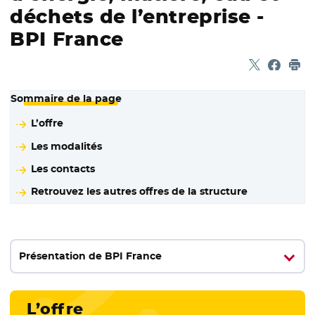
déchets de l’entreprise -
BPI France
Partager sur
- Nouvelle f
Partage
- Nouvel
Imp
Sommaire de la page
L’offre
Les modalités
Les contacts
Retrouvez les autres offres de la structure
Présentation de BPI France
L’offre