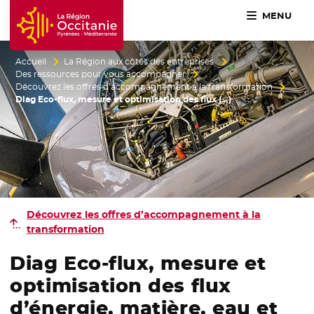
MENU
Accueil Région Occitanie / Pyrénées-Méditerranée
Accueil
La Région aux côtés des entreprises
Des ressources pour vous accompagner
Découvrez les offres d’accompagnement à la transformation
Diag Eco-flux, mesure et optimisation des flux (…)
Découvrez les offres d’accompagnement à la
transformation
Diag Eco-flux, mesure et
optimisation des flux
d’énergie, matière, eau et