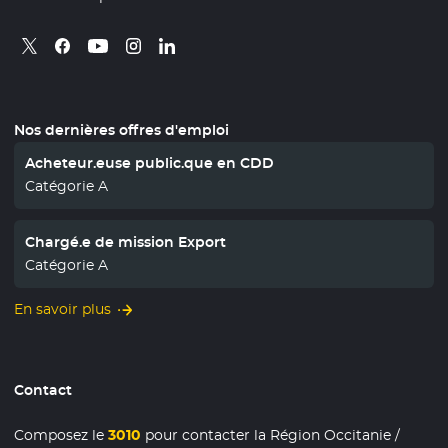
Retrouvez nous sur X
- Nouvelle fenêtre
Retrouvez nous sur Facebook
- Nouvelle fenêtre
Retrouvez nous sur Instagram
- Nouvelle fenêtre
Retrouvez nous sur Linkedin
- Nouvelle fenêtre
Retrouvez nous sur Youtube
- Nouvelle fenêtre
Nos dernières offres d'emploi
Acheteur.euse public.que en CDD
Catégorie A
Chargé.e de mission Export
Catégorie A
En savoir plus
Contact
Composez le
3010
pour contacter la Région Occitanie /