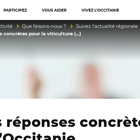
PARTICIPEZ
VOUS AIDER
VIVEZ L’OCCITANIE
diterranée
tivité
Que faisons-nous ?
Suivez l’actualité régionale
 concrètes pour la viticulture (…)
 réponses concrèt
d’Occitanie