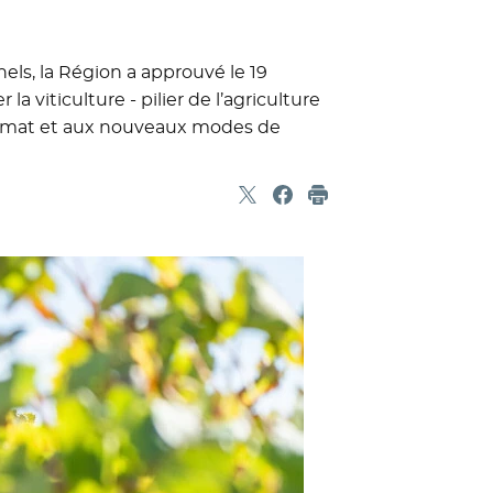
nnels, la Région a approuvé le 19
 viticulture - pilier de l’agriculture
 climat et aux nouveaux modes de
Partager sur X
- Nouvelle fenêtre
Partager sur Facebook
- Nouvelle fenêtre
Imprimer