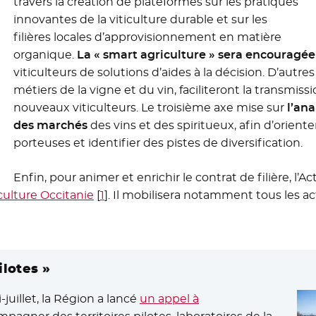
travers la création de plateformes sur les pratiques
innovantes de la viticulture durable et sur les
filières locales d’approvisionnement en matière
organique.
La « smart agriculture » sera encouragée
viticulteurs de solutions d’aides à la décision. D’autr
métiers de la vigne et du vin, faciliteront la transmissi
nouveaux viticulteurs. Le troisième axe mise sur
l’ana
des marchés
des vins et des spiritueux, afin d’orienter 
porteuses et identifier des pistes de diversification.
Enfin, pour animer et enrichir le contrat de filière, l’A
culture Occitanie
- Nouvelle fenêtre
[
1
]
. Il mobilisera notamment tous les act
ilotes »
-juillet, la Région a lancé
un appel à