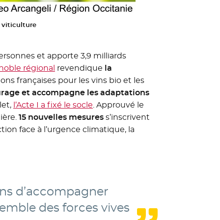
 viticulture
personnes et apporte 3,9 milliards
gnoble régional
revendique
la
ons françaises pour les vins bio et les
urage et accompagne les adaptations
let,
l’Acte I a fixé le socle
. Approuvé le
lière.
15 nouvelles mesures
s’inscrivent
tion face à l’urgence climatique, la
nuons d’accompagner
nsemble des forces vives