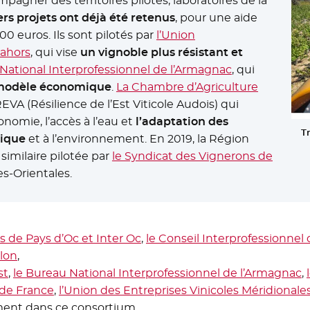
agner des territoires pilotes, laboratoires de la
rs projets ont déjà été retenus
, pour une aide
0 euros. Ils sont pilotés par
l’Union
Cahors
- Nouvelle fenêtre
, qui vise
un vignoble plus résistant et
National Interprofessionnel de l’Armagnac
- Nouvelle fen
, qui
u modèle économique
.
La Chambre d’Agriculture
 REVA (Résilience de l’Est Viticole Audois) qui
conomie, l’accès à l’eau et
l’adaptation des
Tr
tique
et à l’environnement. En 2019, la Région
milaire pilotée par
le Syndicat des Vignerons de
e
es-Orientales.
s de Pays d’Oc et Inter Oc
- Nouvelle fenêtre
,
le Conseil Interprofessionne
llon
- Nouvelle fenêtre
,
st
- Nouvelle fenêtre
,
le Bureau National Interprofessionnel de l’Armagnac
-
,
 de France
- Nouvelle fenêtre
,
l’Union des Entreprises Vinicoles Méridionale
ent dans ce consortium.