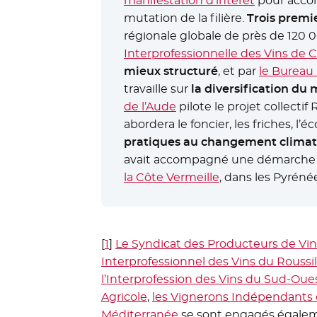
manifestation d’intérêt
pour accomp
mutation de la filière.
Trois premie
régionale globale de près de 120 00
Interprofessionnelle des Vins de 
mieux structuré
, et par
le Bureau 
travaille sur
la diversification d
de l’Aude
- Nouvelle fenêtre
pilote le projet collectif
abordera le foncier, les friches, l’é
pratiques au changement clima
avait accompagné une démarche si
la Côte Vermeille
- Nouvelle fenêtr
, dans les Pyréné
[
1
]
Le Syndicat des Producteurs de Vin
Interprofessionnel des Vins du Roussi
l’Interprofession des Vins du Sud-Oue
Agricole
- Nouvelle fenêtre
,
les Vignerons Indépendants
Méditerranée
- Nouvelle fenêtre
se sont engagés égalem