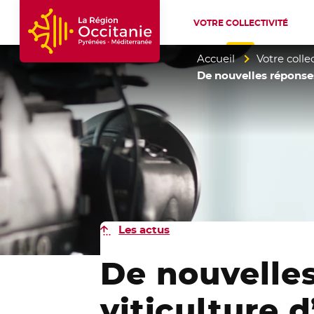
VOTRE COLLECTIVITÉ
Accueil Région Occitanie / Pyrénées-Mé
Accueil
Votre collec
De nouvelles réponses
Les actus
De nouvelles
viticulture 