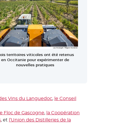
être
ois territoires viticoles ont été retenus
en Occitanie pour expérimenter de
nouvelles pratiques
l des Vins du Languedoc
- Nouvelle fenêtre
,
le Conseil
 Nouvelle fenêtre
le Floc de Gascogne
- Nouvelle fenêtre
,
la Coopération
s
- Nouvelle fenêtre
, et
l’Union des Distilleries de la