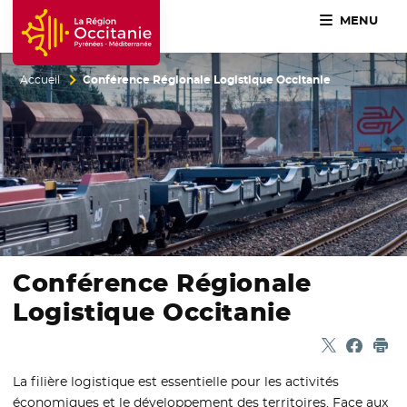
MENU
Accueil Région Occitanie / Pyrénées-Méditerranée
Accueil
Conférence Régionale Logistique Occitanie
Conférence Régionale
Logistique
Occitanie
Partager sur
- Nouvelle f
Partage
- Nouvel
Imp
La filière logistique est essentielle pour les activités
économiques et le développement des territoires. Face aux