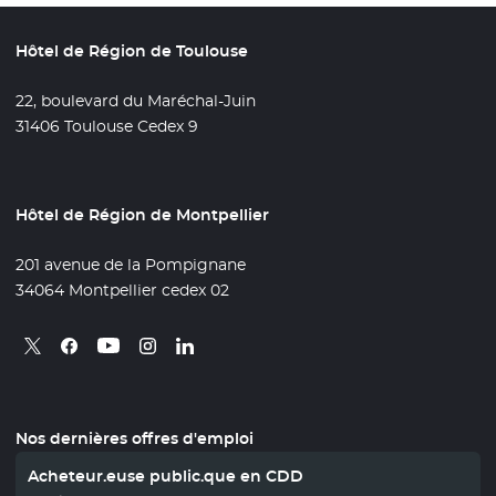
Hôtel de Région de Toulouse
22, boulevard du Maréchal-Juin
31406 Toulouse Cedex 9
Hôtel de Région de Montpellier
201 avenue de la Pompignane
34064 Montpellier cedex 02
Retrouvez nous sur X
- Nouvelle fenêtre
Retrouvez nous sur Facebook
- Nouvelle fenêtre
Retrouvez nous sur Instagram
- Nouvelle fenêtre
Retrouvez nous sur Linkedin
- Nouvelle fenêtre
Retrouvez nous sur Youtube
- Nouvelle fenêtre
Nos dernières offres d'emploi
Acheteur.euse public.que en CDD