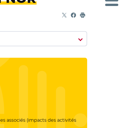
Partager sur X
- Nouvelle fenêtre
Partager sur Facebook
- Nouvelle fenêtre
Imprimer
es associés (impacts des activités