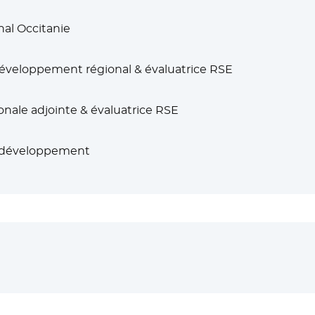
nal Occitanie
développement régional & évaluatrice RSE
nale adjointe & évaluatrice RSE
r développement
uvelle fenêtre