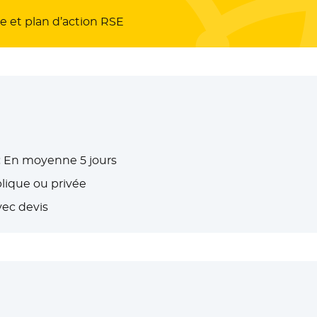
te et plan d’action RSE
:
En moyenne 5 jours
lique ou privée
vec devis