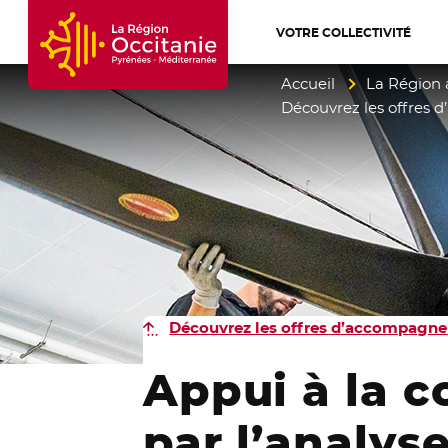
VOTRE COLLECTIVITÉ
Accueil Région Occitanie / Pyrénées-Mé
Accueil
La Région 
Découvrez les offres 
Découvrez les offres d’accompagne
Appui à la c
par l’analys