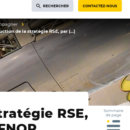
RECHERCHER
CONTACTEZ-NOUS
ompagner
uction de la stratégie RSE, par (…)
tratégie RSE,
Sommaire
de page
FNOR