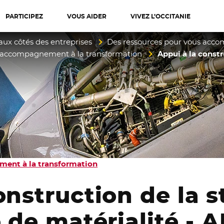
PARTICIPEZ
VOUS AIDER
VIVEZ L’OCCITANIE
diterranée
aux côtés des entreprises
Des ressources pour vous acc
d’accompagnement à la transformation
Appui à la constr
ment à la transformation
onstruction de la s
e de matérialité -
A