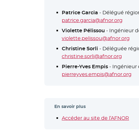
Patrice Garcia
- Délégué régio
patrice.garcia@afnor.org
Violette Pélissou
- Ingénieur 
violette.pelissou@afnor.org
Christine Sorli
- Déléguée régio
christine.sorli@afnor.org
Pierre-Yves Empis
- Ingénieu
pierreyves.empis@afnor.org
En savoir plus
Accéder au site de l’AFNOR
- No