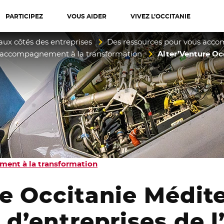
PARTICIPEZ
VOUS AIDER
VIVEZ L’OCCITANIE
diterranée
aux côtés des entreprises
Des ressources pour vous acc
d’accompagnement à la transformation
Alter’Venture Occ
ment à la transformation
e Occitanie Médit
 d’entreprises de l