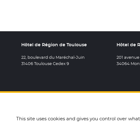
Hôtel de Région de Toulouse
Hôtel de 
22, boulevard du Maréchal-Juin
201 avenue
31406 Toulouse Cedex 9
34064 Mont
Retrouvez 
- Nouvel
Retro
- N
R
This site uses cookies and gives you control over wha
Accueil
Mentions légales
Données personnelles e