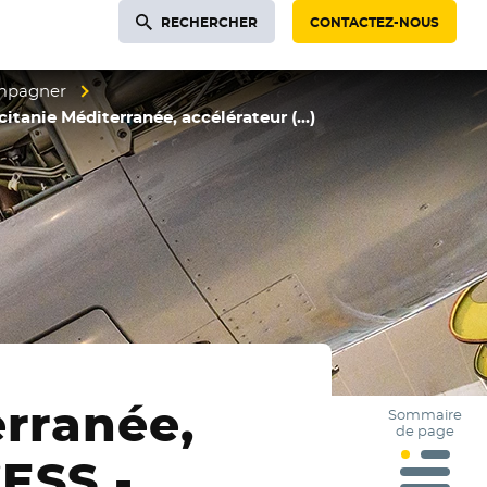
RECHERCHER
CONTACTEZ-NOUS
ompagner
itanie Méditerranée, accélérateur (…)
erranée,
Sommaire
de page
’ESS -