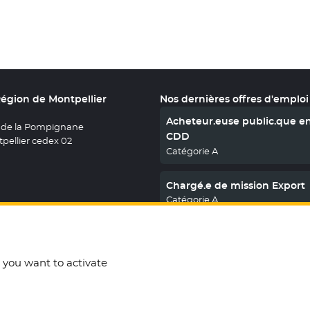
Région de Montpellier
Nos dernières offres d'emploi
Acheteur.euse public.que e
 de la Pompignane
CDD
pellier cedex 02
Catégorie A
Chargé.e de mission Export
Catégorie A
En savoir plus
nous sur X
le fenêtre
uvez nous sur Facebook
ouvelle fenêtre
etrouvez nous sur Youtube
- Nouvelle fenêtre
Retrouvez nous sur Instagram
- Nouvelle fenêtre
Retrouvez nous sur Linkedin
- Nouvelle fenêtre
t you want to activate
t Cookies
Espace presse
Télécharger le logo
English
Open Data
March