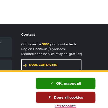
Contact
n
Composez le
3010
pour contacter la
Région Occitanie / Pyrénées-
Méditerranée (service et appel gratuits)
NOUS CONTACTER
LES MAISONS DE RÉGION
OK, accept all
Deny all cookies
és publics
Accessibilité : partiellement conforme
Personalize