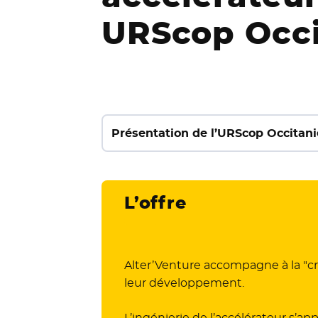
URScop Occi
Présentation de l’URScop
L’offre
Alter’Venture accompagne à la "cro
leur développement.
L’ingénierie de l’accélérateur s’ap