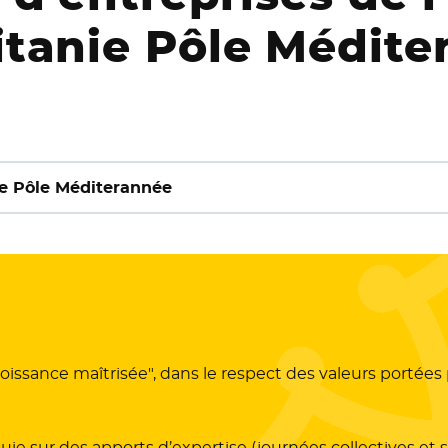
tanie Pôle Médite
 Occitanie Pôle Méditerannée
issance maîtrisée", dans le respect des valeurs portées p
puie sur des apports d’expertise (journées collectives et s