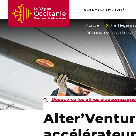
VOTRE COLLECTIVITÉ
Accueil Région Occitanie / Pyrénées-Mé
Accueil
La Région 
Découvrez les offres 
Découvrez les offres d’accompagne
Alter’Ventur
accélérateur