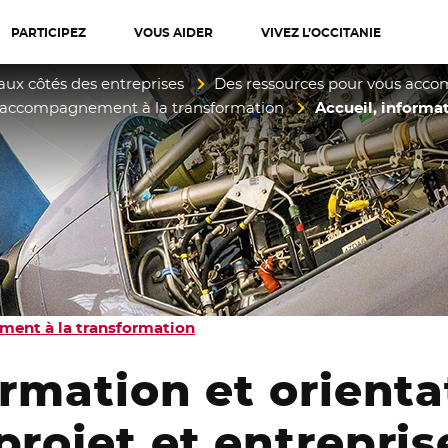
PARTICIPEZ
VOUS AIDER
VIVEZ L’OCCITANIE
diterranée
aux côtés des entreprises
Des ressources pour vous acc
d’accompagnement à la transformation
Accueil, informat
ment à la transformation
ormation et orienta
rojet et entreprise