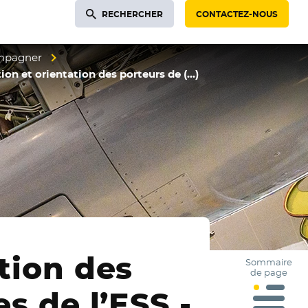
RECHERCHER
CONTACTEZ-NOUS
ompagner
ion et orientation des porteurs de (…)
tion des
Sommaire
de page
s de l’ESS -