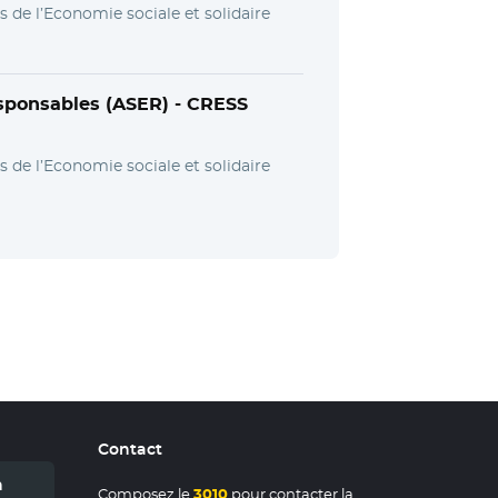
s de l’Economie sociale et solidaire
sponsables (ASER) -
CRESS
s de l’Economie sociale et solidaire
Contact
n
Composez le
3010
pour contacter la