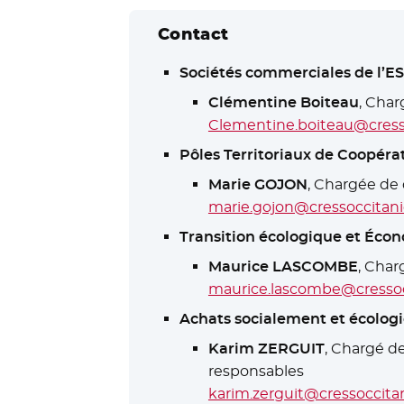
Contact
Sociétés commerciales de l’E
Clémentine Boiteau
, Cha
Clementine.boiteau@cress
Pôles Territoriaux de Coopér
Marie GOJON
, Chargée de
marie.gojon@cressoccitani
Transition écologique et Écon
Maurice LASCOMBE
, Char
maurice.lascombe@cressoc
Achats socialement et écolo
Karim ZERGUIT
, Chargé d
responsables
karim.zerguit@cressoccitan