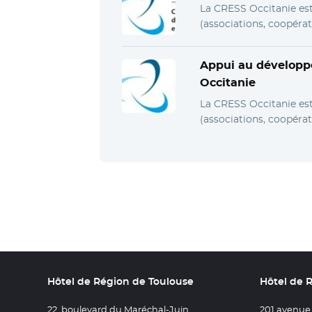
La CRESS Occitanie est 
(associations, coopérat
Appui au développ
Occitanie
La CRESS Occitanie est 
(associations, coopérat
Hôtel de Région de Toulouse
Hôtel de 
22, boulevard du Maréchal-Juin
201 avenue