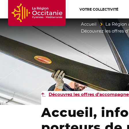
VOTRE COLLECTIVITÉ
Accueil Région Occitanie / Pyrénées-Mé
Accueil
La Région 
Découvrez les offres 
Découvrez les offres d’accompagne
Accueil, inf
porteurs de p