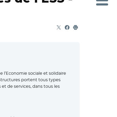
Partager sur X
- Nouvelle fenêtre
Partager sur Facebook
- Nouvelle fenêtre
Imprimer
 l’Economie sociale et solidaire
 structures portent tous types
et de services, dans tous les