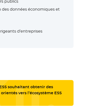
rs publics
sition des données économiques et
irigeants d’entreprises
’ESS souhaitant obtenir des
 orientés vers l’écosystème ESS