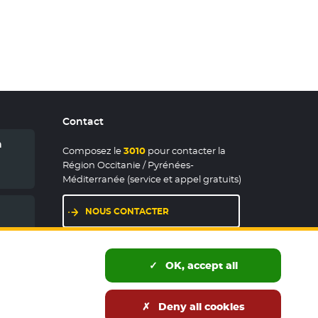
Contact
n
Composez le
3010
pour contacter la
Région Occitanie / Pyrénées-
Méditerranée (service et appel gratuits)
NOUS CONTACTER
LES MAISONS DE RÉGION
OK, accept all
Deny all cookies