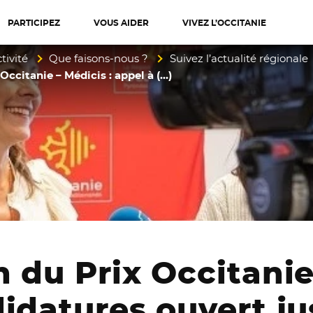
PARTICIPEZ
VOUS AIDER
VIVEZ L’OCCITANIE
diterranée
tivité
Que faisons-nous ?
Suivez l’actualité régionale
Occitanie – Médicis : appel à (…)
 du Prix Occitanie 
idatures ouvert ju