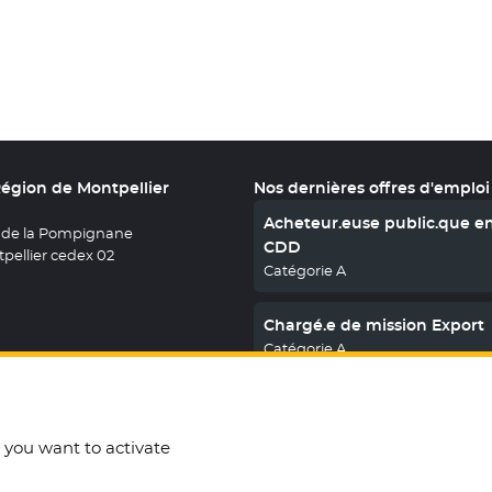
Région de Montpellier
Nos dernières offres d'emploi
Acheteur.euse public.que e
 de la Pompignane
CDD
pellier cedex 02
Catégorie A
Chargé.e de mission Export
Catégorie A
En savoir plus
nous sur X
le fenêtre
uvez nous sur Facebook
ouvelle fenêtre
etrouvez nous sur Youtube
- Nouvelle fenêtre
Retrouvez nous sur Instagram
- Nouvelle fenêtre
Retrouvez nous sur Linkedin
- Nouvelle fenêtre
t you want to activate