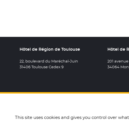
Hôtel de Région de Toulouse
Hôtel de 
22, boulevard du Maréchal-Juin
201 avenue
31406 Toulouse Cedex 9
34064 Mont
Retrouvez 
- Nouvel
Retro
- N
R
This site uses cookies and gives you control over wha