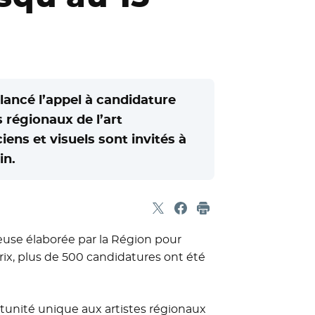
lancé l’appel à candidature
 régionaux de l’art
iens et visuels sont invités à
in.
Partager sur X
- Nouvelle fenêtre
Partager sur Facebook
- Nouvelle fenêtre
Imprimer
tieuse élaborée par la Région pour
Prix, plus de 500 candidatures ont été
rtunité unique aux artistes régionaux