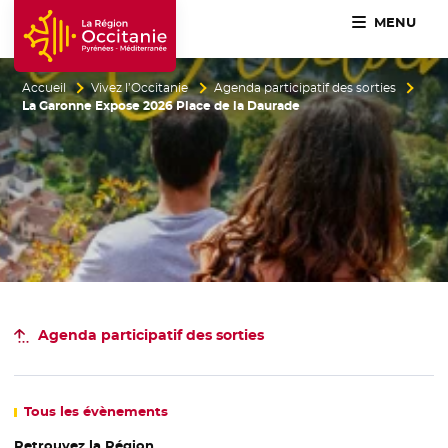
MENU
Accueil Région Occitanie / Pyrénées-Méditerranée
Accueil
Vivez l’Occitanie
Agenda participatif des sorties
La Garonne Expose 2026 Place de la Daurade
Agenda participatif
des sorties
Tous
les évènements
Retrouvez la Région