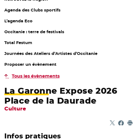
Agenda des Clubs sportifs
L’agenda Eco
Occitanie : terre de festivals
Total Festum
Journées des Ateliers d’Artistes d’Occitanie
Proposer un évènement
Tous les évènements
La Garonne Expose 2026
Place de la Daurade
Culture
Partager sur
- Nouvelle f
Partage
- Nouvel
Imp
Infos pratiques