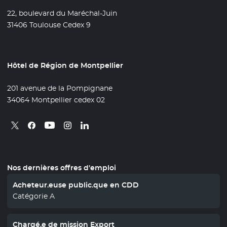
22, boulevard du Maréchal-Juin
31406 Toulouse Cedex 9
Hôtel de Région de Montpellier
201 avenue de la Pompignane
34064 Montpellier cedex 02
Retrouvez nous sur X
- Nouvelle fenêtre
Retrouvez nous sur Facebook
- Nouvelle fenêtre
Retrouvez nous sur Instagram
- Nouvelle fenêtre
Retrouvez nous sur Linkedin
- Nouvelle fenêtre
Retrouvez nous sur Youtube
- Nouvelle fenêtre
Nos dernières offres d'emploi
Acheteur.euse public.que en CDD
Catégorie A
Chargé.e de mission Export