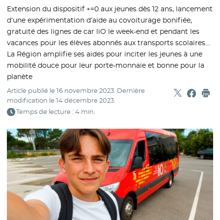
Extension du dispositif +=0 aux jeunes dès 12 ans, lancement
d’une expérimentation d’aide au covoiturage bonifiée,
gratuité des lignes de car liO le week-end et pendant les
vacances pour les élèves abonnés aux transports scolaires…
La Région amplifie ses aides pour inciter les jeunes à une
mobilité douce pour leur porte-monnaie et bonne pour la
planète
Article publié le
16 novembre 2023
. Dernière
Partager sur
- Nouvelle f
Partage
- Nouvel
Imp
modification le
14 décembre 2023
.
Temps de lecture : 4 min.