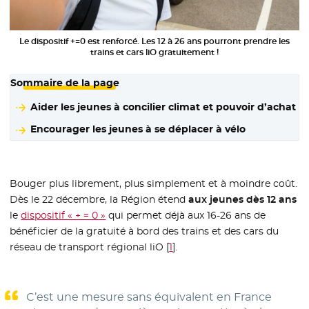
Le dispositif +=0 est renforcé. Les 12 à 26 ans pourront prendre les
trains et cars liO gratuitement !
Sommaire de la page
Aider les jeunes à concilier climat et pouvoir d’achat
Encourager les jeunes à se déplacer à vélo
Bouger plus librement, plus simplement et à moindre coût.
Dès le 22 décembre, la Région étend
aux jeunes dès 12 ans
le
dispositif « + = 0 »
- Nouvelle fenêtre
qui permet déjà aux 16-26 ans de
bénéficier de la gratuité à bord des trains et des cars du
réseau de transport régional liO
[
1
]
.
C’est une mesure sans équivalent en France