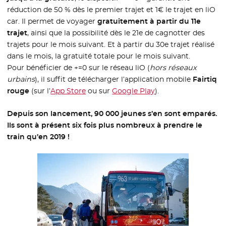
réduction de 50 % dès le premier trajet et 1€ le trajet en liO
car. Il permet de voyager
gratuitement à partir du 11e
trajet
, ainsi que la possibilité dès le 21e de cagnotter des
trajets pour le mois suivant. Et à partir du 30e trajet réalisé
dans le mois, la gratuité totale pour le mois suivant.
Pour bénéficier de +=0 sur le réseau liO (
hors réseaux
urbains
), il suffit de télécharger l’application mobile
Fairtiq
rouge
(sur l’
App Store
- Nouvelle fenêtre
ou sur
Google Play
- Nouvelle fenêtre
).
Depuis son lancement, 90 000 jeunes s’en sont emparés.
Ils sont à présent six fois plus nombreux à prendre le
train qu’en 2019 !