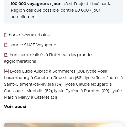
100 000 voyageurs / jour
: c’est l’objectif fixé par la
Région dès que possible, contre 80 000 / jour
actuellement.
[
1
]
hors réseaux urbains
[
2
]
source SNCF Voyageurs
[
3
]
hors ceux réalisés à l’intérieur des grandes
agglomérations
[
4
]
Lycée Lucie Aubrac à Sommières (30), lycée Rosa
Luxembourg à Canet-en-Roussillon (66), lycée Jean-Jaurès à
Saint-Clément-de-Rivière (34), lycée Claude Nougaro à
Caussade - Monteils (82), lycée Pyrène à Pamiers (09), lycée
Martin Malvy à Cazères (31)
Voir aussi