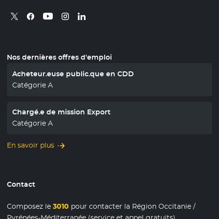
Retrouvez nous sur X
- Nouvelle fenêtre
Retrouvez nous sur Facebook
- Nouvelle fenêtre
Retrouvez nous sur Instagram
- Nouvelle fenêtre
Retrouvez nous sur Linkedin
- Nouvelle fenêtre
Retrouvez nous sur Youtube
- Nouvelle fenêtre
Nos dernières offres d'emploi
Acheteur.euse public.que en CDD
Catégorie A
Chargé.e de mission Export
Catégorie A
En savoir plus
Contact
Composez le
3010
pour contacter la Région Occitanie /
Pyrénées-Méditerranée (service et appel gratuits)