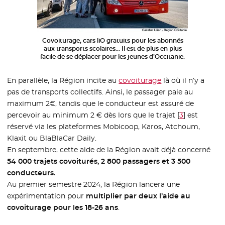
Covoiturage, cars liO gratuits pour les abonnés
aux transports scolaires… Il est de plus en plus
facile de se déplacer pour les jeunes d’Occitanie.
En parallèle, la Région incite au
covoiturage
- Nouvelle fenêtre
là où il n’y a
pas de transports collectifs. Ainsi, le passager paie au
maximum 2€, tandis que le conducteur est assuré de
percevoir au minimum 2 € dès lors que le trajet
[
3
]
est
réservé via les plateformes Mobicoop, Karos, Atchoum,
Klaxit ou BlaBlaCar Daily.
En septembre, cette aide de la Région avait déjà concerné
54 000 trajets covoiturés, 2 800 passagers et 3 500
conducteurs.
Au premier semestre 2024, la Région lancera une
expérimentation pour
multiplier par deux l’aide au
covoiturage pour les 18-26 ans
.