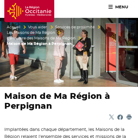
MENU
Accueil Région Occitanie / Pyrénées-Méditerranée
Accueil
Vous aider
Services de proximité
Les Maisons de Ma Région
L’annuaire des Maisons de Ma Région
Maison de Ma Région à Perpignan
Maison de Ma Région à
Perpignan
Partager sur
- Nouvelle f
Partage
- Nouvel
Imp
Implantées dans chaque département, les Maisons de la
Région relaient l’ensemble des services et missions de la