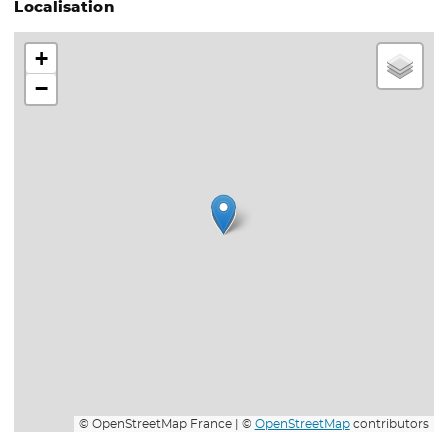
Localisation
+
−
© OpenStreetMap France | ©
OpenStreetMap
contributors