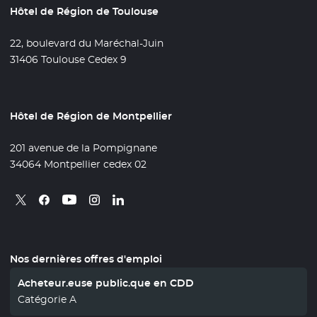
Hôtel de Région de Toulouse
22, boulevard du Maréchal-Juin
31406 Toulouse Cedex 9
Hôtel de Région de Montpellier
201 avenue de la Pompignane
34064 Montpellier cedex 02
Retrouvez nous sur X
- Nouvelle fenêtre
Retrouvez nous sur Facebook
- Nouvelle fenêtre
Retrouvez nous sur Instagram
- Nouvelle fenêtre
Retrouvez nous sur Linkedin
- Nouvelle fenêtre
Retrouvez nous sur Youtube
- Nouvelle fenêtre
Nos dernières offres d'emploi
Acheteur.euse public.que en CDD
Catégorie A