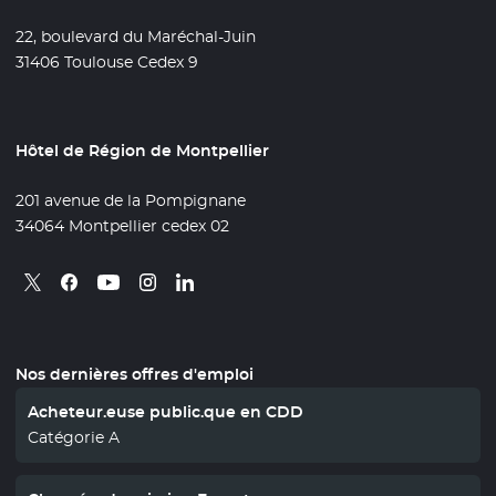
22, boulevard du Maréchal-Juin
31406 Toulouse Cedex 9
Hôtel de Région de Montpellier
201 avenue de la Pompignane
34064 Montpellier cedex 02
Retrouvez nous sur X
- Nouvelle fenêtre
Retrouvez nous sur Facebook
- Nouvelle fenêtre
Retrouvez nous sur Instagram
- Nouvelle fenêtre
Retrouvez nous sur Linkedin
- Nouvelle fenêtre
Retrouvez nous sur Youtube
- Nouvelle fenêtre
Nos dernières offres d'emploi
Acheteur.euse public.que en CDD
Catégorie A