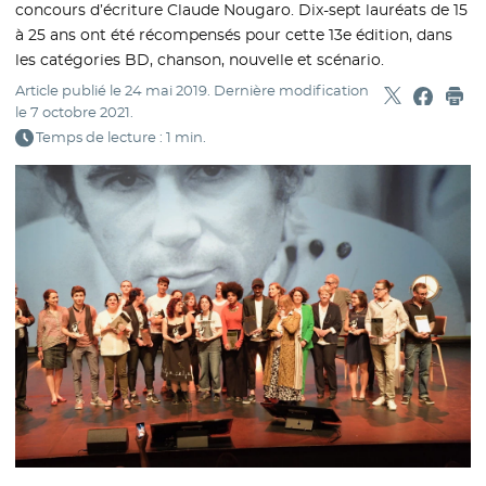
concours d’écriture Claude Nougaro. Dix-sept lauréats de 15
à 25 ans ont été récompensés pour cette 13e édition, dans
les catégories BD, chanson, nouvelle et scénario.
Article publié le
24 mai 2019
. Dernière modification
Partager sur
- Nouvelle f
Partage
- Nouvel
Imp
le
7 octobre 2021
.
Temps de lecture : 1 min.