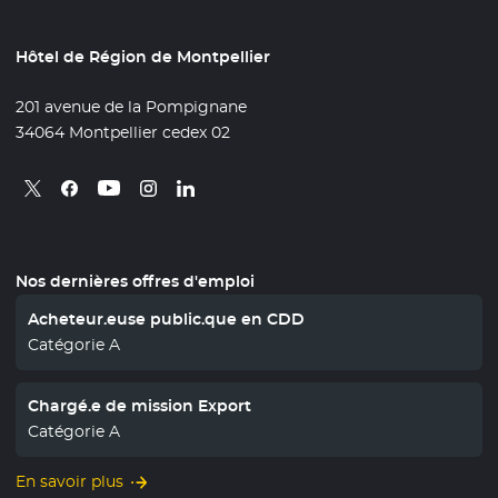
Hôtel de Région de Montpellier
201 avenue de la Pompignane
34064 Montpellier cedex 02
Retrouvez nous sur X
- Nouvelle fenêtre
Retrouvez nous sur Facebook
- Nouvelle fenêtre
Retrouvez nous sur Instagram
- Nouvelle fenêtre
Retrouvez nous sur Linkedin
- Nouvelle fenêtre
Retrouvez nous sur Youtube
- Nouvelle fenêtre
Nos dernières offres d'emploi
Acheteur.euse public.que en CDD
Catégorie A
Chargé.e de mission Export
Catégorie A
En savoir plus