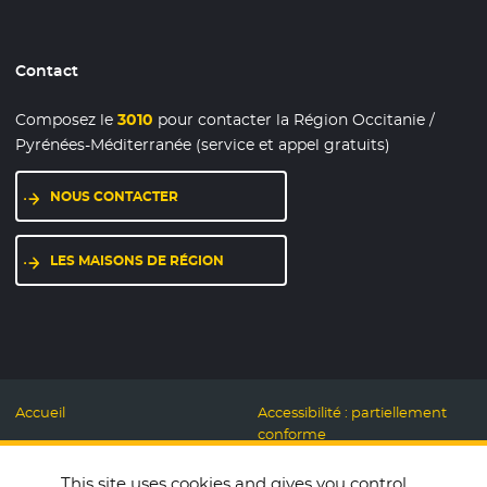
Contact
Composez le
3010
pour contacter la Région Occitanie /
Pyrénées-Méditerranée (service et appel gratuits)
NOUS CONTACTER
LES MAISONS DE RÉGION
Accueil
Accessibilité : partiellement
conforme
Mentions légales
Label Numérique
This site uses cookies and gives you control
Données personnelles et