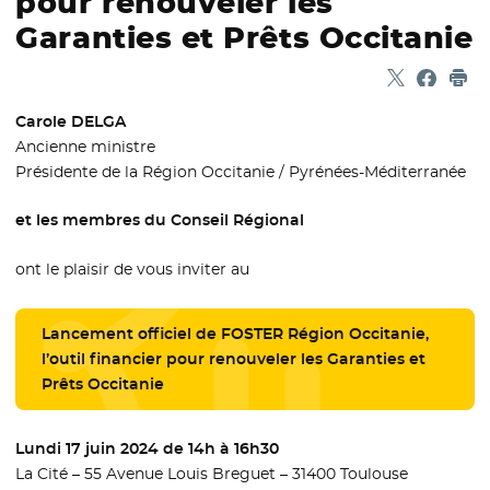
pour renouveler les
Garanties et Prêts Occitanie
Partager sur
- Nouvelle f
Partage
- Nouvel
Imp
Carole DELGA
Ancienne ministre
Présidente de la Région Occitanie / Pyrénées-Méditerranée
et les membres du Conseil Régional
ont le plaisir de vous inviter au
Lancement officiel de FOSTER Région Occitanie,
l’outil financier pour renouveler les Garanties et
Prêts Occitanie
Lundi 17 juin 2024 de 14h à 16h30
La Cité – 55 Avenue Louis Breguet – 31400 Toulouse