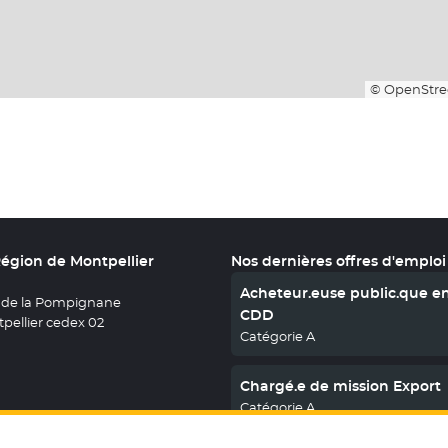
© OpenStre
Région de Montpellier
Nos dernières offres d'emploi
Acheteur.euse public.que e
 de la Pompignane
CDD
pellier cedex 02
Catégorie A
Chargé.e de mission Export
Catégorie A
En savoir plus