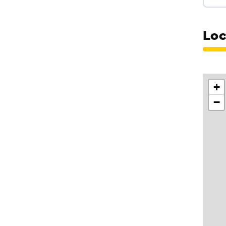
Loc
+
−