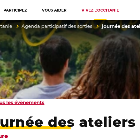
PARTICIPEZ
VOUS AIDER
VIVEZ L’OCCITANIE
diterranée
itanie
Agenda participatif des sorties
journée des atel
us les évènements
ournée des ateliers 
ure