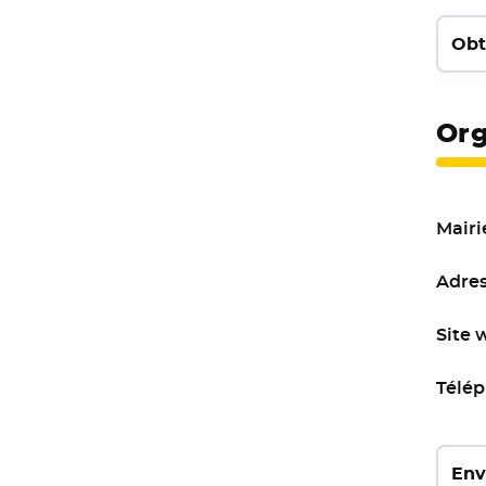
Obt
Org
Mair
Adres
Site 
Télép
Env