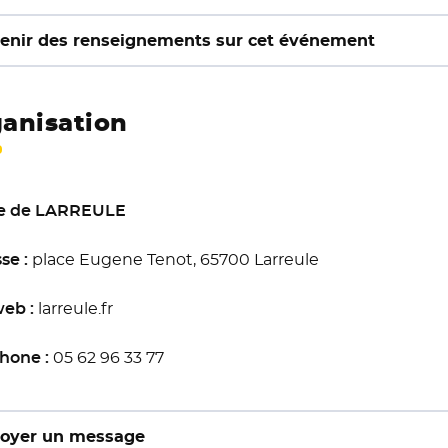
enir des renseignements sur cet événement
anisation
ie de LARREULE
se :
place Eugene Tenot, 65700 Larreule
web :
larreule.fr
hone :
05 62 96 33 77
oyer un message