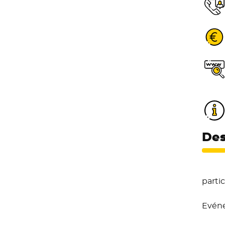
Des
partic
Evéne