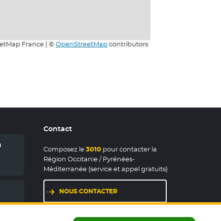
etMap France | ©
OpenStreetMap
contributors
Contact
n
Composez le
3010
pour contacter la
Région Occitanie / Pyrénées-
Méditerranée (service et appel gratuits)
NOUS CONTACTER
LES MAISONS DE RÉGION