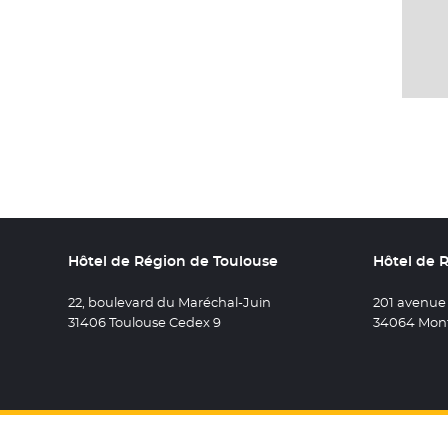
Hôtel de Région de Toulouse
Hôtel de 
22, boulevard du Maréchal-Juin
201 avenue
31406 Toulouse Cedex 9
34064 Mont