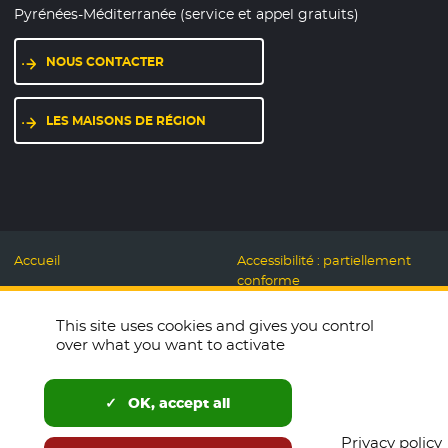
Pyrénées-Méditerranée (service et appel gratuits)
NOUS CONTACTER
LES MAISONS DE RÉGION
Accueil
Accessibilité : partiellement
conforme
Mentions légales
Label Numérique
This site uses cookies and gives you control
Données personnelles et
Responsable
over what you want to activate
Cookies
Accueillons ensemble
Espace presse
Labo des usages Web
OK, accept all
Télécharger le logo
Plan du site
Privacy policy
English