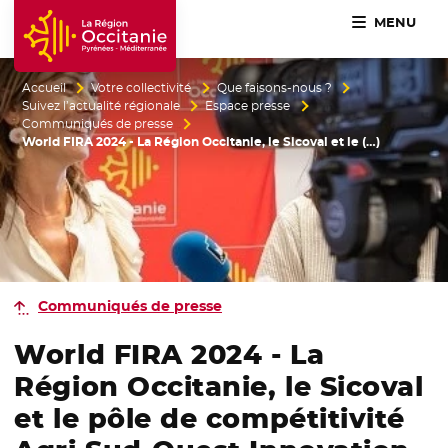
MENU
Accueil Région Occitanie / Pyrénées-Méditerranée
Accueil
Votre collectivité
Que faisons-nous ?
Suivez l’actualité régionale
Espace presse
Communiqués de presse
World FIRA 2024 - La Région Occitanie, le Sicoval et le (…)
Communiqués de presse
World FIRA 2024 - La
Région Occitanie, le Sicoval
et le pôle de compétitivité