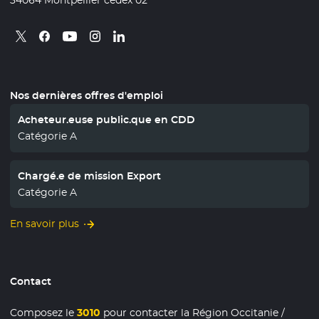
34064 Montpellier cedex 02
Retrouvez nous sur X
- Nouvelle fenêtre
Retrouvez nous sur Facebook
- Nouvelle fenêtre
Retrouvez nous sur Instagram
- Nouvelle fenêtre
Retrouvez nous sur Linkedin
- Nouvelle fenêtre
Retrouvez nous sur Youtube
- Nouvelle fenêtre
Nos dernières offres d'emploi
Acheteur.euse public.que en CDD
Catégorie A
Chargé.e de mission Export
Catégorie A
En savoir plus
Contact
Composez le
3010
pour contacter la Région Occitanie /