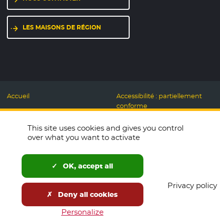
LES MAISONS DE RÉGION
Accueil
Accessibilité : partiellement
conforme
Mentions légales
Label Numérique
This site uses cookies and gives you control
Données personnelles et
Responsable
over what you want to activate
Cookies
Accueillons ensemble
Espace presse
Labo des usages Web
OK, accept all
Télécharger le logo
Plan du site
Privacy policy
English
Deny all cookies
Newsletters
Open Data
Personalize
Tous nos sites
Marchés publics