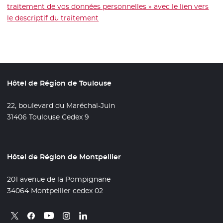
traitement de vos données personnelles » avec le lien vers
le descriptif du traitement
- Nouvelle fenêtre
Hôtel de Région de Toulouse
22, boulevard du Maréchal-Juin
31406 Toulouse Cedex 9
Hôtel de Région de Montpellier
201 avenue de la Pompignane
34064 Montpellier cedex 02
Retrouvez nous sur X
- Nouvelle fenêtre
Retrouvez nous sur Facebook
- Nouvelle fenêtre
Retrouvez nous sur Instagram
- Nouvelle fenêtre
Retrouvez nous sur Linkedin
- Nouvelle fenêtre
Retrouvez nous sur Youtube
- Nouvelle fenêtre