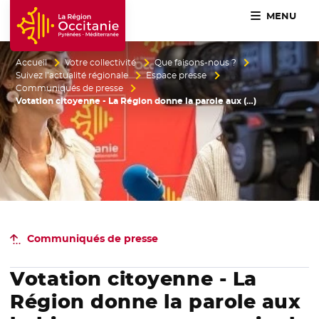
MENU
Accueil Région Occitanie / Pyrénées-Méditerranée
Accueil
Votre collectivité
Que faisons-nous ?
Suivez l’actualité régionale
Espace presse
Communiqués de presse
Votation citoyenne - La Région donne la parole aux (…)
Communiqués de presse
Votation citoyenne - La
Région donne la parole aux