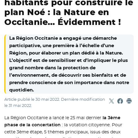
habitants pour construire le
plan Noé : la Nature en
Occitanie… Évidemment !
La Région Occitanie a engagé une démarche
participative, une première à l’échelle d’une
Région, pour élaborer un plan dédié à la Nature.
L’objectif est de sensibiliser et d’impliquer le plus
grand nombre dans la protection de
l’environnement, de découvrir ses bienfaits et de
prendre conscience de son importance dans notre
quotidien.
Article publié le
30 mai 2022
. Dernière modification
Partager sur
- Nouvelle f
Partage
- Nouvel
Imp
le
31 mai 2022
.
La Région Occitanie a lancé le 25 mai dernier
la 3ème
phase de la concertation
: la votation citoyenne. Pour
cette 3ème étape, 5 thèmes principaux, issus des deux