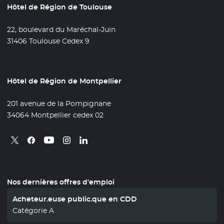
Hôtel de Région de Toulouse
22, boulevard du Maréchal-Juin
31406 Toulouse Cedex 9
Hôtel de Région de Montpellier
201 avenue de la Pompignane
34064 Montpellier cedex 02
Retrouvez nous sur X
- Nouvelle fenêtre
Retrouvez nous sur Facebook
- Nouvelle fenêtre
Retrouvez nous sur Instagram
- Nouvelle fenêtre
Retrouvez nous sur Linkedin
- Nouvelle fenêtre
Retrouvez nous sur Youtube
- Nouvelle fenêtre
Nos dernières offres d'emploi
Acheteur.euse public.que en CDD
Catégorie A