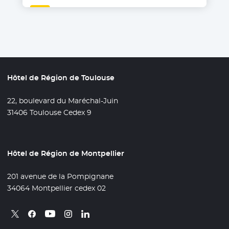
Hôtel de Région de Toulouse
22, boulevard du Maréchal-Juin
31406 Toulouse Cedex 9
Hôtel de Région de Montpellier
201 avenue de la Pompignane
34064 Montpellier cedex 02
Retrouvez nous sur X
- Nouvelle fenêtre
Retrouvez nous sur Facebook
- Nouvelle fenêtre
Retrouvez nous sur Instagram
- Nouvelle fenêtre
Retrouvez nous sur Linkedin
- Nouvelle fenêtre
Retrouvez nous sur Youtube
- Nouvelle fenêtre