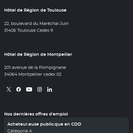
Hôtel de Région de Toulouse
22, boulevard du Maréchal-Juin
31406 Toulouse Cedex 9
Hôtel de Région de Montpellier
201 avenue de la Pompignane
34064 Montpellier cedex 02
Retrouvez nous sur X
- Nouvelle fenêtre
Retrouvez nous sur Facebook
- Nouvelle fenêtre
Retrouvez nous sur Instagram
- Nouvelle fenêtre
Retrouvez nous sur Linkedin
- Nouvelle fenêtre
Retrouvez nous sur Youtube
- Nouvelle fenêtre
Nos dernières offres d'emploi
Acheteur.euse public.que en CDD
Catégorie A