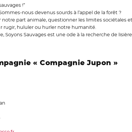
sauvages !”
mmes-nous devenus sourds à l’appel de la forêt ?
tre part animale, questionner les limites sociétales et 
r rugir, hululer ou hurler notre humanité.
, Soyons Sauvages est une ode à la recherche de lisières, 
ompagnie « Compagnie Jupon »
lan
8
asso.fr