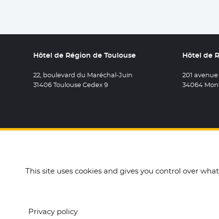
Hôtel de Région de Toulouse
Hôtel de 
22, boulevard du Maréchal-Juin
201 avenue
31406 Toulouse Cedex 9
34064 Mont
Retrouvez 
- Nouvel
Retro
- N
R
This site uses cookies and gives you control over wha
Accueil
Mentions légales
Données personnelles e
Privacy policy
Label Numérique Res