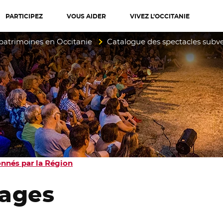
PARTICIPEZ
VOUS AIDER
VIVEZ L’OCCITANIE
diterranée
 patrimoines en Occitanie
Catalogue des spectacles subv
nnés par la Région
ages