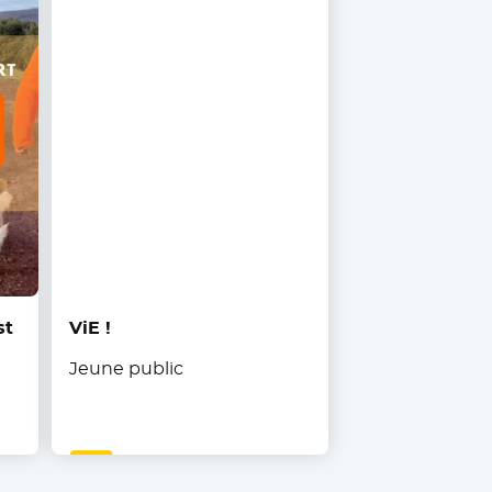
st
ViE !
Jeune public