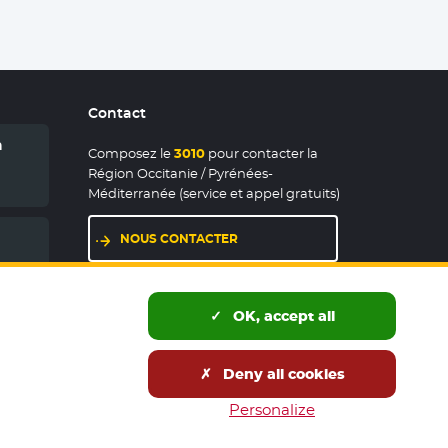
Contact
n
Composez le
3010
pour contacter la
Région Occitanie / Pyrénées-
Méditerranée (service et appel gratuits)
NOUS CONTACTER
LES MAISONS DE RÉGION
OK, accept all
Deny all cookies
és publics
Accessibilité : partiellement conforme
Personalize
wsletters
Tous nos sites