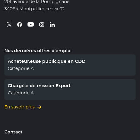
201 avenue de la Pompignane
34064 Montpellier cedex 02
Retrouvez nous sur X
- Nouvelle fenêtre
Retrouvez nous sur Facebook
- Nouvelle fenêtre
Retrouvez nous sur Instagram
- Nouvelle fenêtre
Retrouvez nous sur Linkedin
- Nouvelle fenêtre
Retrouvez nous sur Youtube
- Nouvelle fenêtre
Nos dernières offres d'emploi
Acheteur.euse public.que en CDD
Catégorie A
Chargé.e de mission Export
Catégorie A
En savoir plus
Contact