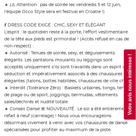
🔸 (⚠️ Attention : pas de soirée les vendredis 5 et 12 juin,
l’équipe Occo Style sera en festival en Croatie !)
💃 DRESS CODE EXIGÉ : CHIC, SEXY ET ÉLÉGANT
L’esprit : le quotidien reste à la porte, l’effort vestimentaire
de la tête aux pieds est primordial ! (Accès refusé en cas de
non-respect) :
🔸 Autorisé : Tenues de soirée, sexy, et déguisements
Votre avis nous intéresse !
élégants. Les pantalons moulants ou leggings sont
acceptés uniquement s’ils sont travaillés dans un esprit de
séduction et impérativement associés à des chaussures
élégantes (talons, bottes habillées, chaussures de ville chic).
🔸 Interdit (Tolérance Zéro) : Baskets urbaines, tongs, tenues
de plage ou de sport, joggings, bermudas, vêtements
sales/déchirés et nudité totale.
🔸 Conseil Danse 🚨 NOUVEAUTÉ : Le sol a été entièrement
refait à neuf (carrelage) ! Nous vous encourageons
désormais vivement à venir avec vos chaussures de danse
spécialisées pour profiter au maximum de la piste.