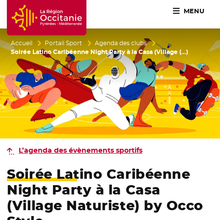
MENU
Accueil Région Occitanie / Pyrénées-Méditerranée
Accueil
Portail Sport
Agenda des clubs
Soirée Latino Caribéenne Night Party à la Casa (Village (…)
L’agenda des évènements sportifs
Soirée Latino Caribéenne
Night Party à la Casa
(Village Naturiste) by Occo