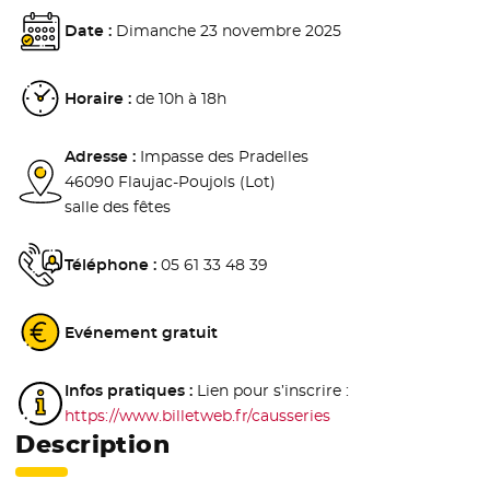
Date :
Dimanche 23 novembre 2025
Horaire :
de 10h à 18h
Adresse :
Impasse des Pradelles
46090 Flaujac-Poujols (Lot)
salle des fêtes
Téléphone :
05 61 33 48 39
Evénement gratuit
Infos pratiques :
Lien pour s’inscrire :
https://www.billetweb.fr/causseries
- Nouvelle fenêtre
Description