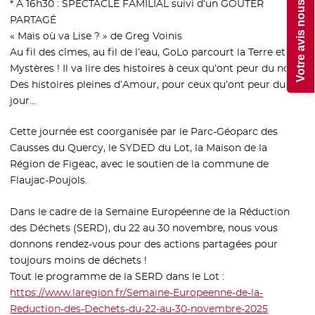
Votre avis nous intéresse !
* À 16h30 : SPECTACLE FAMILIAL suivi d’un GOÛTER
PARTAGÉ
« Mais où va Lise ? » de Greg Voinis
Au fil des cîmes, au fil de l’eau, GoLo parcourt la Terre et ses
Mystères ! Il va lire des histoires à ceux qu’ont peur du noir…
Des histoires pleines d’Amour, pour ceux qu’ont peur du
jour…
Cette journée est coorganisée par le Parc-Géoparc des
Causses du Quercy, le SYDED du Lot, la Maison de la
Région de Figeac, avec le soutien de la commune de
Flaujac-Poujols.
Dans le cadre de la Semaine Européenne de la Réduction
des Déchets (SERD), du 22 au 30 novembre, nous vous
donnons rendez-vous pour des actions partagées pour
toujours moins de déchets !
Tout le programme de la SERD dans le Lot :
https://www.laregion.fr/Semaine-Europeenne-de-la-
Reduction-des-Dechets-du-22-au-30-novembre-2025
- Nouvell