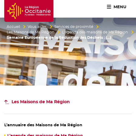
MENU
Accueil Région Occitanie / Pyrénées-Méditerranée
Accueil
Vous aider
Services de proximité
Les Maisons de Ma Région
L’agenda des maisons de Ma Région
Semaine Européenne de la Réduction des Déchets : (…)
Les Maisons de Ma Région
L’annuaire des Maisons de Ma Région
L’agenda des maisons de Ma Région