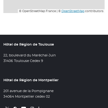
© OpenStreetMap France | ©
OpenStreetMap
contributors
Hôtel de Région de Toulouse
22, boulevard du Maréchal-Juin
31406 Toulouse Cedex 9
Hôtel de Région de Montpellier
201 avenue de la Pompignane
34064 Montpellier cedex 02
Retrouvez nous sur X
- Nouvelle fenêtre
Retrouvez nous sur Facebook
- Nouvelle fenêtre
Retrouvez nous sur Instagram
- Nouvelle fenêtre
Retrouvez nous sur Linkedin
- Nouvelle fenêtre
Retrouvez nous sur Youtube
- Nouvelle fenêtre