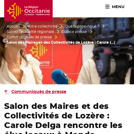
MENU
Accueil Région Occitanie / Pyrénées-Méditerranée
Accueil
Votre collectivité
Que faisons-nous ?
Suivez l’actualité régionale
Espace presse
Communiqués de presse
Salon des Maires et des Collectivités de Lozère : Carole (…)
Communiqués de presse
Salon des Maires et des
Collectivités de Lozère :
Carole Delga rencontre les