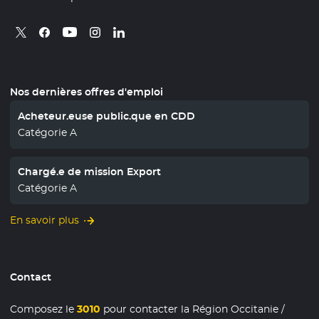
Retrouvez nous sur X
- Nouvelle fenêtre
Retrouvez nous sur Facebook
- Nouvelle fenêtre
Retrouvez nous sur Instagram
- Nouvelle fenêtre
Retrouvez nous sur Linkedin
- Nouvelle fenêtre
Retrouvez nous sur Youtube
- Nouvelle fenêtre
Nos dernières offres d'emploi
Acheteur.euse public.que en CDD
Catégorie A
Chargé.e de mission Export
Catégorie A
En savoir plus
Contact
Composez le
3010
pour contacter la Région Occitanie /