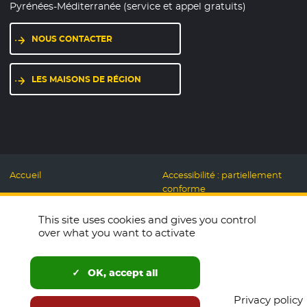
Pyrénées-Méditerranée (service et appel gratuits)
NOUS CONTACTER
LES MAISONS DE RÉGION
Accueil
Accessibilité : partiellement
conforme
Mentions légales
Label Numérique
This site uses cookies and gives you control
Données personnelles et
Responsable
over what you want to activate
Cookies
Accueillons ensemble
Espace presse
Labo des usages Web
OK, accept all
Télécharger le logo
Plan du site
Privacy policy
English