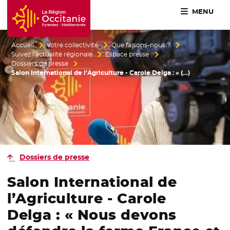
MENU
Accueil Région Occitanie / Pyrénées-Méditerranée
Accueil
Votre collectivité
Que faisons-nous ?
Suivez l’actualité régionale
Espace presse
Dossiers de presse
Salon International de l’Agriculture - Carole Delga : « (…)
Dossiers de presse
Salon International de
l’Agriculture - Carole
Delga : « Nous devons