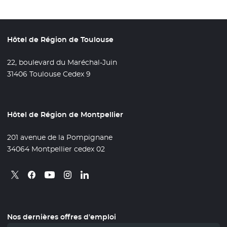
Hôtel de Région de Toulouse
22, boulevard du Maréchal-Juin
31406 Toulouse Cedex 9
Hôtel de Région de Montpellier
201 avenue de la Pompignane
34064 Montpellier cedex 02
Retrouvez nous sur X
- Nouvelle fenêtre
Retrouvez nous sur Facebook
- Nouvelle fenêtre
Retrouvez nous sur Instagram
- Nouvelle fenêtre
Retrouvez nous sur Linkedin
- Nouvelle fenêtre
Retrouvez nous sur Youtube
- Nouvelle fenêtre
Nos dernières offres d'emploi