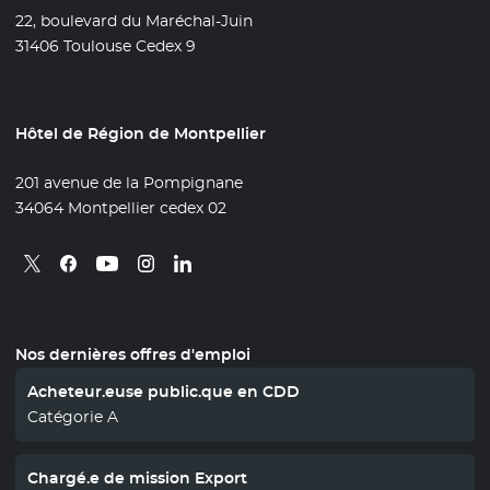
22, boulevard du Maréchal-Juin
31406 Toulouse Cedex 9
Hôtel de Région de Montpellier
201 avenue de la Pompignane
34064 Montpellier cedex 02
Retrouvez nous sur X
- Nouvelle fenêtre
Retrouvez nous sur Facebook
- Nouvelle fenêtre
Retrouvez nous sur Instagram
- Nouvelle fenêtre
Retrouvez nous sur Linkedin
- Nouvelle fenêtre
Retrouvez nous sur Youtube
- Nouvelle fenêtre
Nos dernières offres d'emploi
Acheteur.euse public.que en CDD
Catégorie A
Chargé.e de mission Export