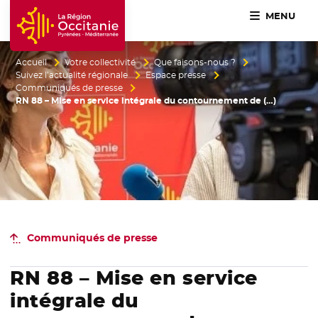
MENU
Accueil Région Occitanie / Pyrénées-Méditerranée
Accueil
Votre collectivité
Que faisons-nous ?
Suivez l’actualité régionale
Espace presse
Communiqués de presse
RN 88 – Mise en service intégrale du contournement de (…)
Communiqués de presse
RN 88 – Mise en service
intégrale du