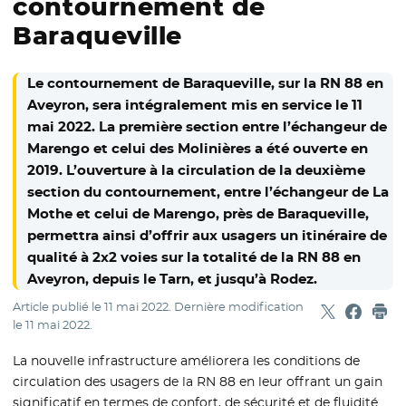
contournement de
Baraqueville
Le contournement de Baraqueville, sur la RN 88 en
Aveyron, sera intégralement mis en service le 11
mai 2022. La première section entre l’échangeur de
Marengo et celui des Molinières a été ouverte en
2019. L’ouverture à la circulation de la deuxième
section du contournement, entre l’échangeur de La
Mothe et celui de Marengo, près de Baraqueville,
permettra ainsi d’offrir aux usagers un itinéraire de
qualité à 2x2 voies sur la totalité de la RN 88 en
Aveyron, depuis le Tarn, et jusqu’à Rodez.
Article publié le
11 mai 2022
. Dernière modification
Partager sur
- Nouvelle f
Partage
- Nouvel
Imp
le
11 mai 2022
.
La nouvelle infrastructure améliorera les conditions de
circulation des usagers de la RN 88 en leur offrant un gain
significatif en termes de confort, de sécurité et de fluidité