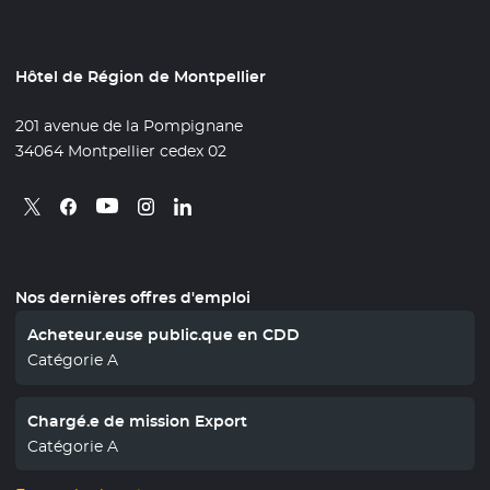
Hôtel de Région de Montpellier
201 avenue de la Pompignane
34064 Montpellier cedex 02
Retrouvez nous sur X
- Nouvelle fenêtre
Retrouvez nous sur Facebook
- Nouvelle fenêtre
Retrouvez nous sur Instagram
- Nouvelle fenêtre
Retrouvez nous sur Linkedin
- Nouvelle fenêtre
Retrouvez nous sur Youtube
- Nouvelle fenêtre
Nos dernières offres d'emploi
Acheteur.euse public.que en CDD
Catégorie A
Chargé.e de mission Export
Catégorie A