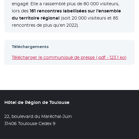
engagé. Elle a rassemblé plus de 80 000 visiteurs,
lors des
161 rencontres labellisées sur l’ensemble
du territoire régional
(soit 20 000 visiteurs et 85
rencontres de plus qu’en 2022).
Téléchargements
Télécharger le communiqué de presse (.pdf - 123.1 ko)
- Nou
Hôtel de Région de Toulouse
22, boulevard du Maréchal-Juin
31406 Toulouse Cedex 9