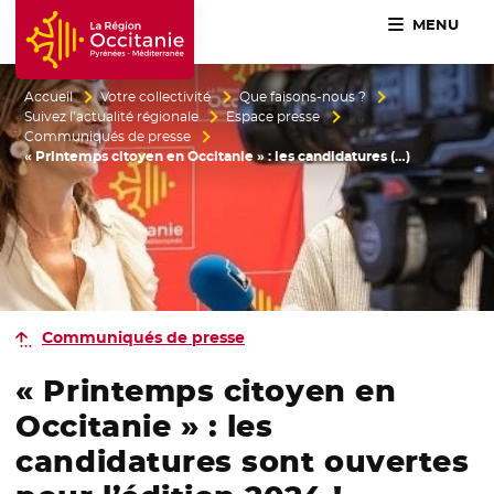
MENU
Accueil Région Occitanie / Pyrénées-Méditerranée
Accueil
Votre collectivité
Que faisons-nous ?
Suivez l’actualité régionale
Espace presse
Communiqués de presse
« Printemps citoyen en Occitanie » : les candidatures (…)
Communiqués de presse
« Printemps citoyen en
Occitanie » : les
candidatures sont ouvertes