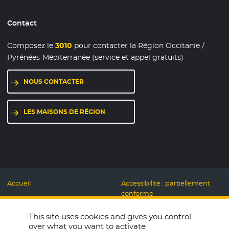
Contact
Composez le
3010
pour contacter la Région Occitanie /
Pyrénées-Méditerranée (service et appel gratuits)
NOUS CONTACTER
LES MAISONS DE RÉGION
Accueil
Accessibilité : partiellement
conforme
Mentions légales
Label Numérique
This site uses cookies and gives you control
Données personnelles et
Responsable
over what you want to activate
Cookies