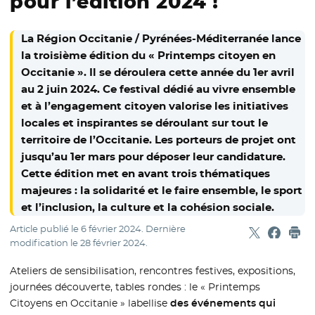
pour l’édition 2024 !
La Région Occitanie / Pyrénées-Méditerranée lance
la troisième édition du « Printemps citoyen en
Occitanie ». Il se déroulera cette année du 1er avril
au 2 juin 2024. Ce festival dédié au vivre ensemble
et à l’engagement citoyen valorise les initiatives
locales et inspirantes se déroulant sur tout le
territoire de l’Occitanie. Les porteurs de projet ont
jusqu’au 1er mars pour déposer leur candidature.
Cette édition met en avant trois thématiques
majeures : la solidarité et le faire ensemble, le sport
et l’inclusion, la culture et la cohésion sociale.
Article publié le
6 février 2024
. Dernière
Partager sur
- Nouvelle f
Partage
- Nouvel
Imp
modification le
28 février 2024
.
Ateliers de sensibilisation, rencontres festives, expositions,
journées découverte, tables rondes : le « Printemps
Citoyens en Occitanie » labellise
des événements qui