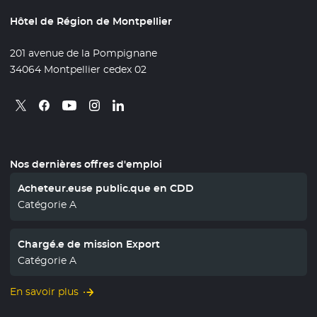
Hôtel de Région de Montpellier
201 avenue de la Pompignane
34064 Montpellier cedex 02
Retrouvez nous sur X
- Nouvelle fenêtre
Retrouvez nous sur Facebook
- Nouvelle fenêtre
Retrouvez nous sur Instagram
- Nouvelle fenêtre
Retrouvez nous sur Linkedin
- Nouvelle fenêtre
Retrouvez nous sur Youtube
- Nouvelle fenêtre
Nos dernières offres d'emploi
Acheteur.euse public.que en CDD
Catégorie A
Chargé.e de mission Export
Catégorie A
En savoir plus