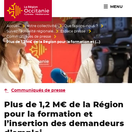
MENU
Accueil Région Occitanie / Pyrénées-Méditerranée
Accueil
Votre collectivité
Que faisons-nous ?
Suivez l’actualité régionale
Espace presse
Communiqués de presse
Plus de 1,2 M€ de la Région pour la formation et (…)
Communiqués de presse
Plus de 1,2 M€ de la Région
pour la formation et
l’insertion des demandeurs