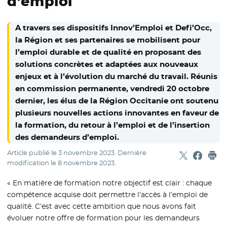
d’emploi
A travers ses dispositifs Innov’Emploi et Defi’Occ,
la Région et ses partenaires se mobilisent pour
l’emploi durable et de qualité en proposant des
solutions concrètes et adaptées aux nouveaux
enjeux et à l’évolution du marché du travail. Réunis
en commission permanente, vendredi 20 octobre
dernier, les élus de la Région Occitanie ont soutenu
plusieurs nouvelles actions innovantes en faveur de
la formation, du retour à l’emploi et de l’insertion
des demandeurs d’emploi.
Article publié le
3 novembre 2023
. Dernière
Partager sur
- Nouvelle f
Partage
- Nouvel
Imp
modification le
8 novembre 2023
.
« En matière de formation notre objectif est clair : chaque
compétence acquise doit permettre l’accès à l’emploi de
qualité. C’est avec cette ambition que nous avons fait
évoluer notre offre de formation pour les demandeurs