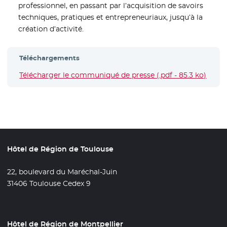
professionnel, en passant par l’acquisition de savoirs
techniques, pratiques et entrepreneuriaux, jusqu’à la
création d’activité.
Téléchargements
Télécharger le communiqué de presse (.pdf - 85.3 ko)
- Nou
Hôtel de Région de Toulouse
22, boulevard du Maréchal-Juin
31406 Toulouse Cedex 9
Hôtel de Région de Montpellier