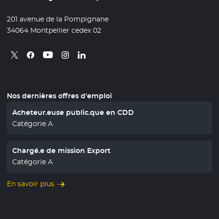
201 avenue de la Pompignane
34064 Montpellier cedex 02
Retrouvez nous sur X
- Nouvelle fenêtre
Retrouvez nous sur Facebook
- Nouvelle fenêtre
Retrouvez nous sur Instagram
- Nouvelle fenêtre
Retrouvez nous sur Linkedin
- Nouvelle fenêtre
Retrouvez nous sur Youtube
- Nouvelle fenêtre
Nos dernières offres d'emploi
Acheteur.euse public.que en CDD
Catégorie A
Chargé.e de mission Export
Catégorie A
En savoir plus