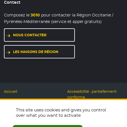
Contact
Composez le
3010
pour contacter la Région Occitanie /
Pyrénées-Méditerranée (service et appel gratuits)
NOUS CONTACTER
LES MAISONS DE RÉGION
Accueil
Accessibilité : partiellement
conforme
Mentions légales
Label Numérique
This site uses cookies and gives you control
Données personnelles et
Responsable
over what you want to activate
Cookies
Accueillons ensemble
Espace presse