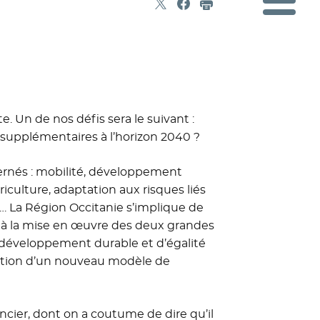
Partager sur X
- Nouvelle fenêtre
Partager sur Facebook
- Nouvelle fenêtre
Imprimer
 Un de nos défis sera le suivant :
 supplémentaires à l’horizon 2040 ?
ernés : mobilité, développement
iculture, adaptation aux risques liés
s… La Région Occitanie s’implique de
 à la mise en œuvre des deux grandes
développement durable et d’égalité
romotion d’un nouveau modèle de
ncier, dont on a coutume de dire qu’il