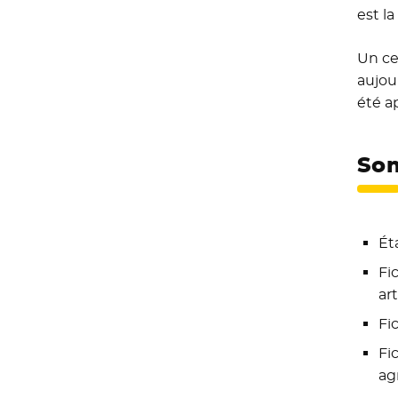
est l
Un ce
aujou
été a
So
Ét
Fi
ar
Fi
Fic
ag