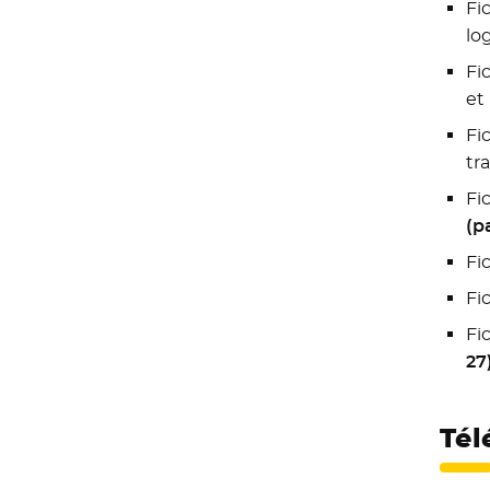
Fi
lo
Fi
et
Fi
tr
Fi
(p
Fi
Fi
Fi
27
Tél