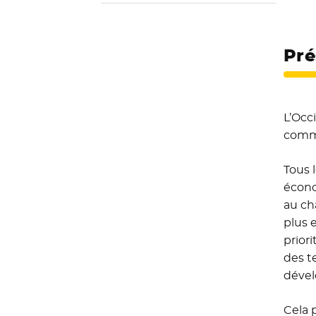
Pré
L’Occ
comme
Tous 
écono
au ch
plus 
prior
des t
déve
Cela 