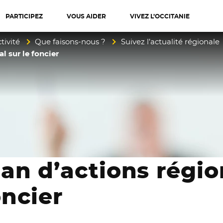
PARTICIPEZ
VOUS AIDER
VIVEZ L’OCCITANIE
diterranée
tivité
Que faisons-nous ?
Suivez l’actualité régionale
l sur le foncier
lan d’actions régio
oncier