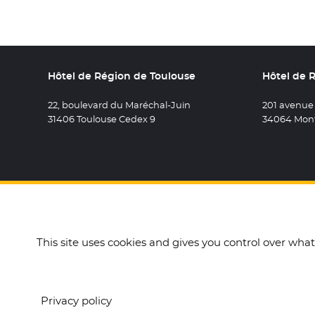
Hôtel de Région de Toulouse
Hôtel de 
22, boulevard du Maréchal-Juin
201 avenue
31406 Toulouse Cedex 9
34064 Mont
Retrouvez 
- Nouvel
Retro
- N
R
This site uses cookies and gives you control over wha
Accueil
Mentions légales
Données personnelles e
Privacy policy
Label Numérique Res