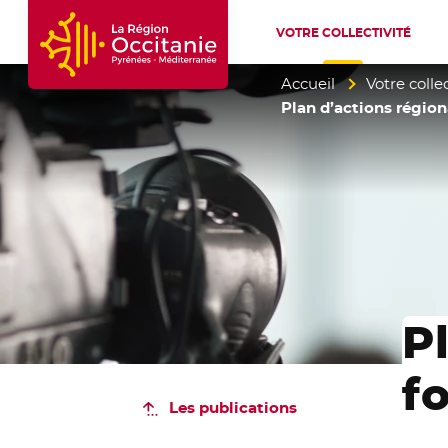
VOTRE COLLECTIVITÉ
Accueil Région Occitanie / Pyrénées-Mé
Accueil
Votre collec
Plan d’actions régiona
P
f
Les publications