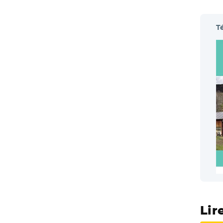
T
Lir