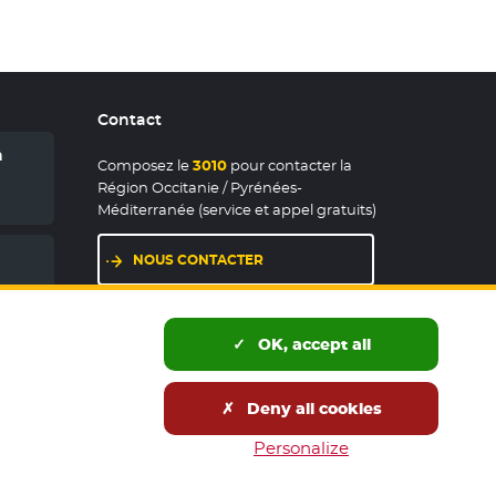
Contact
n
Composez le
3010
pour contacter la
Région Occitanie / Pyrénées-
Méditerranée (service et appel gratuits)
NOUS CONTACTER
LES MAISONS DE RÉGION
OK, accept all
Deny all cookies
és publics
Accessibilité : partiellement conforme
Personalize
wsletters
Tous nos sites