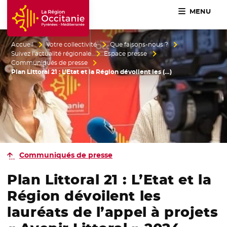
MENU
Accueil Région Occitanie / Pyrénées-Méditerranée
Accueil
Votre collectivité
Que faisons-nous ?
Suivez l’actualité régionale
Espace presse
Communiqués de presse
Plan Littoral 21 : L’Etat et la Région dévoilent les (…)
Communiqués de presse
Plan Littoral 21 : L’Etat et la
Région dévoilent les
lauréats de l’appel à projets