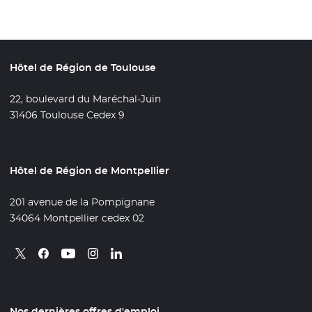
Hôtel de Région de Toulouse
22, boulevard du Maréchal-Juin
31406 Toulouse Cedex 9
Hôtel de Région de Montpellier
201 avenue de la Pompignane
34064 Montpellier cedex 02
Retrouvez nous sur X
- Nouvelle fenêtre
Retrouvez nous sur Facebook
- Nouvelle fenêtre
Retrouvez nous sur Instagram
- Nouvelle fenêtre
Retrouvez nous sur Linkedin
- Nouvelle fenêtre
Retrouvez nous sur Youtube
- Nouvelle fenêtre
Nos dernières offres d'emploi