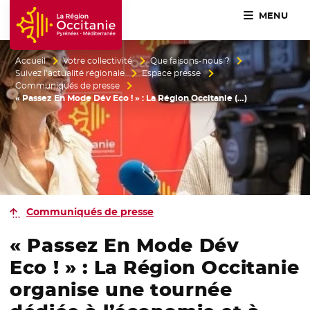
MENU
Accueil Région Occitanie / Pyrénées-Méditerranée
Accueil
Votre collectivité
Que faisons-nous ?
Suivez l’actualité régionale
Espace presse
Communiqués de presse
« Passez En Mode Dév Eco ! » : La Région Occitanie (…)
Communiqués de presse
« Passez En Mode Dév
Eco ! » : La Région Occitanie
organise une tournée