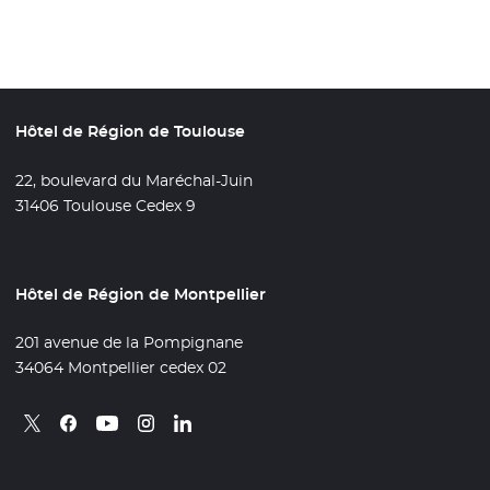
Hôtel de Région de Toulouse
22, boulevard du Maréchal-Juin
31406 Toulouse Cedex 9
Hôtel de Région de Montpellier
201 avenue de la Pompignane
34064 Montpellier cedex 02
Retrouvez nous sur X
- Nouvelle fenêtre
Retrouvez nous sur Facebook
- Nouvelle fenêtre
Retrouvez nous sur Instagram
- Nouvelle fenêtre
Retrouvez nous sur Linkedin
- Nouvelle fenêtre
Retrouvez nous sur Youtube
- Nouvelle fenêtre