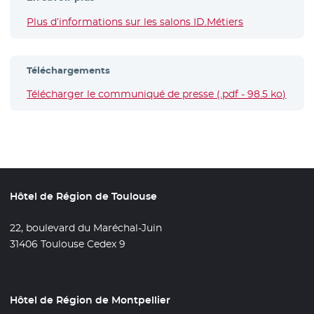
Plus d’informations sur les salons ID.Métiers
Téléchargements
Télécharger le communiqué de presse (.pdf - 98.5 ko)
- Nou
Hôtel de Région de Toulouse
22, boulevard du Maréchal-Juin
31406 Toulouse Cedex 9
Hôtel de Région de Montpellier