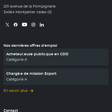
201 avenue de la Pompignane
34064 Montpellier cedex 02
Retrouvez nous sur X
- Nouvelle fenêtre
Retrouvez nous sur Facebook
- Nouvelle fenêtre
Retrouvez nous sur Instagram
- Nouvelle fenêtre
Retrouvez nous sur Linkedin
- Nouvelle fenêtre
Retrouvez nous sur Youtube
- Nouvelle fenêtre
Nos dernières offres d'emploi
Acheteur.euse public.que en CDD
Catégorie A
Chargé.e de mission Export
Catégorie A
En savoir plus
Contact