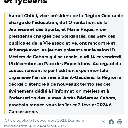
et lycéens
Kamel Chibli, vice-président de la Région Occitanie
chargé de l’Éducation, de l’Orientation, de la
Jeunesse et des Sports, et Marie Piqué, vice-
présidente chargée des Solidarités, des Services
publics et de la Vie associative, ont rencontré et
échangé avec les jeunes présents sur le salon ID.
Métiers de Cahors qui se tenait jeudi 14 et vendredi
15 décembre au Parc des Expositions. Au regard du
succès rencontré par l’édition expérimentale
organisée l’an dernier à Saint-Gaudens, la Région a
décidé d’étendre à de nouveaux territoires cet
événement dédié à l’information métiers et à
l’orientation des jeunes. Après Béziers et Cahors,
prochain rendez-vous les 1er et 2 février 2024 à
Carcassonne.
Article publié le
15 décembre 2023
. Dernière
Partager sur
- Nouvelle f
Partage
- Nouvel
Imp
modification le
19 décembre 2023
.