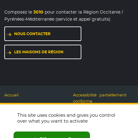
Composez le
3010
pour contacter la Région Occitanie /
Pyrénées-Méditerranée (service et appel gratuits)
NOUS CONTACTER
LES MAISONS DE RÉGION
Accueil
Accessibilité : partiellement
conforme
Mentions légales
Label Numérique
This site uses cookies and gives you control
Données personnelles et
Responsable
over what you want to activate
Cookies
Accueillons ensemble
Espace presse
Labo des usages Web