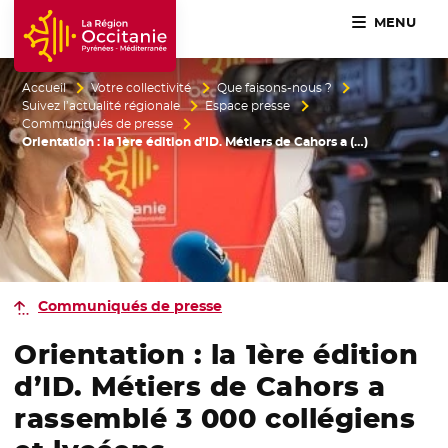
MENU
Accueil Région Occitanie / Pyrénées-Méditerranée
Accueil
Votre collectivité
Que faisons-nous ?
Suivez l’actualité régionale
Espace presse
Communiqués de presse
Orientation : la 1ère édition d’ID. Métiers de Cahors a (…)
Communiqués de presse
Orientation : la 1ère édition
d’ID. Métiers de Cahors a
rassemblé 3 000 collégiens