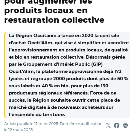
pour augmenter les
produits locaux en
restauration collective
La Région Occitanie a lancé en 2020 la centrale
d’achat Occit’Alim, qui vise à simplifier et accroître
l’approvisionnement en produits locaux, de qualité
et bio en restauration collective. Désormais gérée
par le Groupement d’Intérêt Public (GIP)
Occit’Alim, la plateforme approvisionne déjà 172
lycées et regroupe 2000 produits dont plus de 50 %
sous labels et 40 % en bio, pour plus de 130
producteurs régionaux référencés. Forte de ce
succès, la Région souhaite ouvrir cette place de
marché digitale à de nouveaux acheteurs sur
l’ensemble du territoire.
Article publié le
11 mars 2025
. Dernière modification
Partager sur
- Nouvelle f
Partage
- Nouvel
Imp
le
12 mars 2025
.