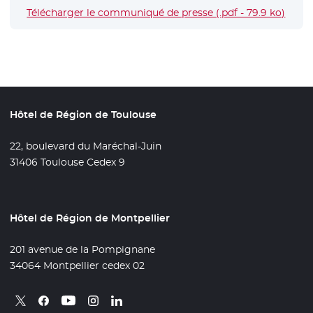
Télécharger le communiqué de presse (.pdf - 79.9 ko)
- Nou
Hôtel de Région de Toulouse
22, boulevard du Maréchal-Juin
31406 Toulouse Cedex 9
Hôtel de Région de Montpellier
201 avenue de la Pompignane
34064 Montpellier cedex 02
Retrouvez nous sur X
- Nouvelle fenêtre
Retrouvez nous sur Facebook
- Nouvelle fenêtre
Retrouvez nous sur Instagram
- Nouvelle fenêtre
Retrouvez nous sur Linkedin
- Nouvelle fenêtre
Retrouvez nous sur Youtube
- Nouvelle fenêtre