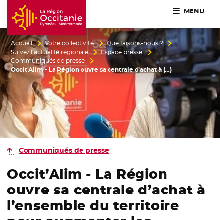
MENU
Accueil Région Occitanie / Pyrénées-Méditerranée
Accueil
Votre collectivité
Que faisons-nous ?
Suivez l’actualité régionale
Espace presse
Communiqués de presse
Occit’Alim - La Région ouvre sa centrale d’achat à (…)
Communiqués de presse
Occit’Alim - La Région
ouvre sa centrale d’achat à
l’ensemble du territoire