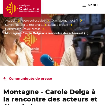
MENU
Accueil Région Occitanie / Pyrénées-Méditerranée
Accueil
Votre collectivité
Que faisons-nous ?
Suivez l’actualité régionale
Espace presse
Communiqués de presse
Montagne - Carole Delga à la rencontre des acteurs et (…)
Communiqués de presse
Montagne - Carole Delga à
la rencontre des acteurs et