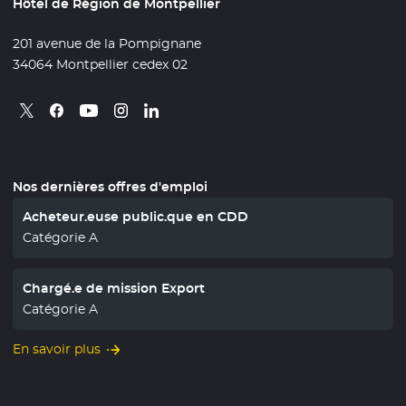
Hôtel de Région de Montpellier
201 avenue de la Pompignane
34064 Montpellier cedex 02
Retrouvez nous sur X
- Nouvelle fenêtre
Retrouvez nous sur Facebook
- Nouvelle fenêtre
Retrouvez nous sur Instagram
- Nouvelle fenêtre
Retrouvez nous sur Linkedin
- Nouvelle fenêtre
Retrouvez nous sur Youtube
- Nouvelle fenêtre
Nos dernières offres d'emploi
Acheteur.euse public.que en CDD
Catégorie A
Chargé.e de mission Export
Catégorie A
En savoir plus