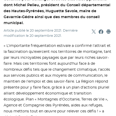
dont Michel Pelieu, président du Conseil départemental
des Hautes-Pyrénées, Huguette Savoie, maire de
Gavarnie-Gédre ainsi que des membres du conseil
municipal.
Article publié le
20 septembre 2021
. Dernière
Partager sur
- Nouvelle f
Partage
- Nouvel
Imp
modification le
20 septembre 2021
.
« L’importante fréquentation estivale a confirmé l’attrait et
la fascination qu’exercent nos territoires de montagne, tant
par leurs incroyables paysages que par leurs riches savoir-
faire. Mais ces territoires font aujourd’hui face à de
nombreux défis tels que le changement climatique, l’accès
aux services publics et aux moyens de communication, le
maintien de l’emploi et des savoir-faire. La Région répond
présente pour y faire face, grâce à un plan d’actions pluriel
alliant développement économique et transition
écologique. Plan « Montagnes d’Occitanie, Terres de Vie »,
Agence et Compagnie des Pyrénées, aides aux refuges,
nous mettons tout en œuvre pour relever ces défis ! » a