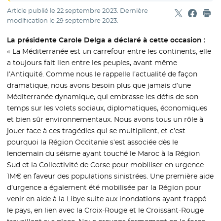
Article publié le
22 septembre 2023
. Dernière
Partager sur
- Nouvelle f
Partage
- Nouvel
Imp
modification le
29 septembre 2023
.
La présidente Carole Delga a déclaré à cette occasion :
« La Méditerranée est un carrefour entre les continents, elle
a toujours fait lien entre les peuples, avant même
l’Antiquité. Comme nous le rappelle l’actualité de façon
dramatique, nous avons besoin plus que jamais d’une
Méditerranée dynamique, qui embrasse les défis de son
temps sur les volets sociaux, diplomatiques, économiques
et bien sûr environnementaux. Nous avons tous un rôle à
jouer face à ces tragédies qui se multiplient, et c’est
pourquoi la Région Occitanie s’est associée dès le
lendemain du séisme ayant touché le Maroc à la Région
Sud et la Collectivité de Corse pour mobiliser en urgence
1M€ en faveur des populations sinistrées. Une première aide
d’urgence a également été mobilisée par la Région pour
venir en aide à la Libye suite aux inondations ayant frappé
le pays, en lien avec la Croix-Rouge et le Croissant-Rouge