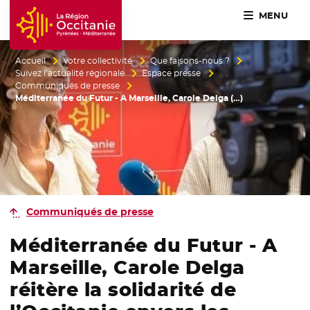
MENU
Accueil Région Occitanie / Pyrénées-Méditerranée
Accueil
Votre collectivité
Que faisons-nous ?
Suivez l’actualité régionale
Espace presse
Communiqués de presse
Méditerranée du Futur - A Marseille, Carole Delga (…)
Communiqués de presse
Méditerranée du Futur - A
Marseille, Carole Delga
réitère la solidarité de