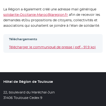
La Région a également créé une adresse mail générique
solidarite-Occitanie-Maroc@laregion.fr
afin de recevoir les
demandes et/ou propositions de citoyens, collectivités et
associations qui souhaitent se joindre à l’élan de solidarité.
Téléchargements
Télécharger le communiqué de presse (.pdf - 91.9 ko)
- Nouv
Hôtel de Région de Toulouse
22, boulevard du Maréchal-Juin
31406 Toulouse Cedex 9