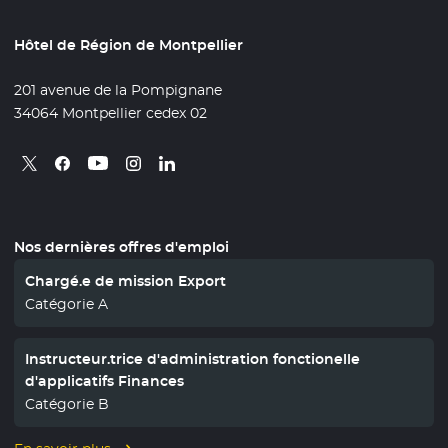
Hôtel de Région de Montpellier
201 avenue de la Pompignane
34064 Montpellier cedex 02
Retrouvez nous sur X
- Nouvelle fenêtre
Retrouvez nous sur Facebook
- Nouvelle fenêtre
Retrouvez nous sur Instagram
- Nouvelle fenêtre
Retrouvez nous sur Linkedin
- Nouvelle fenêtre
Retrouvez nous sur Youtube
- Nouvelle fenêtre
Nos dernières offres d'emploi
Chargé.e de mission Export
Catégorie A
Instructeur.trice d'administration fonctionelle
d'applicatifs Finances
Catégorie B