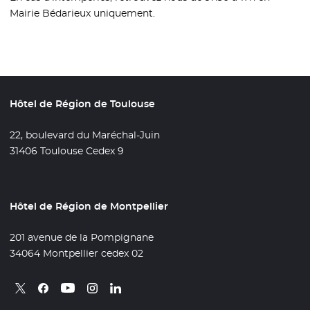
Mairie Bédarieux uniquement.
Hôtel de Région de Toulouse
22, boulevard du Maréchal-Juin
31406 Toulouse Cedex 9
Hôtel de Région de Montpellier
201 avenue de la Pompignane
34064 Montpellier cedex 02
Retrouvez nous sur X
- Nouvelle fenêtre
Retrouvez nous sur Facebook
- Nouvelle fenêtre
Retrouvez nous sur Instagram
- Nouvelle fenêtre
Retrouvez nous sur Linkedin
- Nouvelle fenêtre
Retrouvez nous sur Youtube
- Nouvelle fenêtre