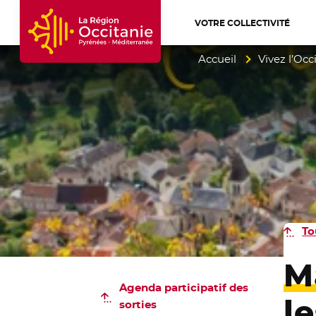
VOTRE COLLECTIVITÉ
Accueil Région Occitanie / Pyrénées-Mé
Accueil
Vivez l’Occ
To
M
Agenda participatif
des
l
sorties