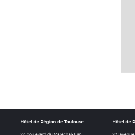
Hôtel de Région de Toulouse
Hôtel de 
22, boulevard du Maréchal-Juin
201 avenue