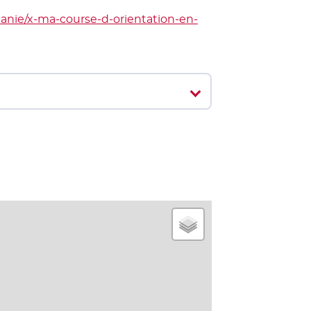
anie/x-ma-course-d-orientation-en-
elle fenêtre