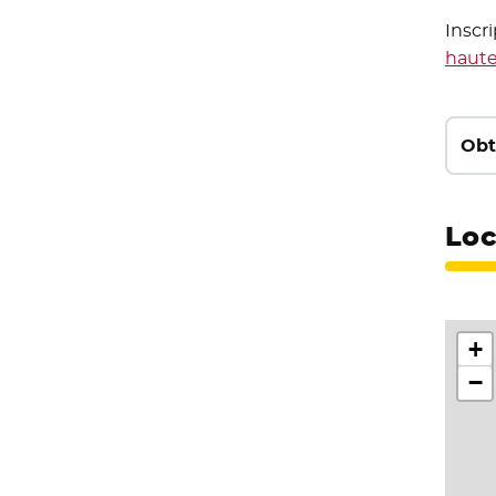
Inscr
haut
Obt
Loc
+
−