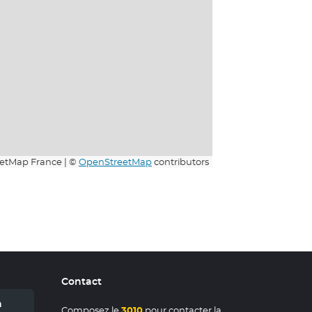
etMap France | ©
OpenStreetMap
contributors
Contact
n
Composez le
3010
pour contacter la