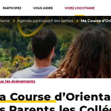
PARTICIPEZ
VOUS AIDER
VIVEZ L’OCCITANIE
diterranée
itanie
Agenda participatif des sorties
Ma Course d’Ori
us les évènements
a Course d’Orienta
es Parents les Collé