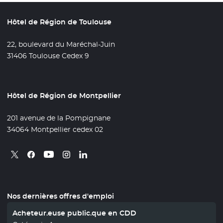
Hôtel de Région de Toulouse
22, boulevard du Maréchal-Juin
31406 Toulouse Cedex 9
Hôtel de Région de Montpellier
201 avenue de la Pompignane
34064 Montpellier cedex 02
Retrouvez nous sur X
- Nouvelle fenêtre
Retrouvez nous sur Facebook
- Nouvelle fenêtre
Retrouvez nous sur Instagram
- Nouvelle fenêtre
Retrouvez nous sur Linkedin
- Nouvelle fenêtre
Retrouvez nous sur Youtube
- Nouvelle fenêtre
Nos dernières offres d'emploi
Acheteur.euse public.que en CDD