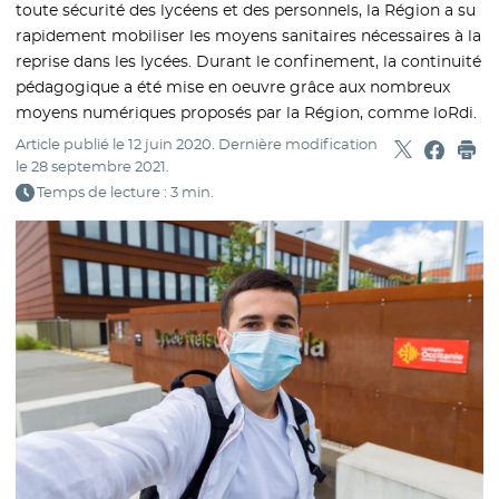
toute sécurité des lycéens et des personnels, la Région a su
rapidement mobiliser les moyens sanitaires nécessaires à la
reprise dans les lycées. Durant le confinement, la continuité
pédagogique a été mise en oeuvre grâce aux nombreux
moyens numériques proposés par la Région, comme loRdi.
Article publié le
12 juin 2020
. Dernière modification
Partager sur
- Nouvelle f
Partage
- Nouvel
Imp
le
28 septembre 2021
.
Temps de lecture : 3 min.