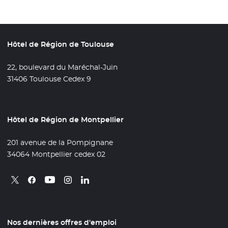
Hôtel de Région de Toulouse
22, boulevard du Maréchal-Juin
31406 Toulouse Cedex 9
Hôtel de Région de Montpellier
201 avenue de la Pompignane
34064 Montpellier cedex 02
Retrouvez nous sur X
- Nouvelle fenêtre
Retrouvez nous sur Facebook
- Nouvelle fenêtre
Retrouvez nous sur Instagram
- Nouvelle fenêtre
Retrouvez nous sur Linkedin
- Nouvelle fenêtre
Retrouvez nous sur Youtube
- Nouvelle fenêtre
Nos dernières offres d'emploi