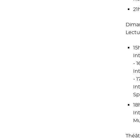
21
Diman
Lectu
15
In
- 
In
- 
In
Sp
18
In
Mu
Théât