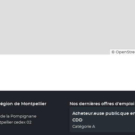
© OpenStre
Région de Montpellier
Nos dernières offres d'emploi
Acheteur.euse public.que e
 de la Pompignane
CDD
pellier cedex 02
Catégorie A