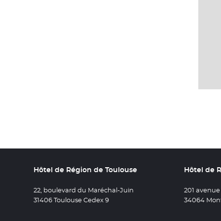
Hôtel de Région de Toulouse
Hôtel de 
22, boulevard du Maréchal-Juin
201 avenue
31406 Toulouse Cedex 9
34064 Mont