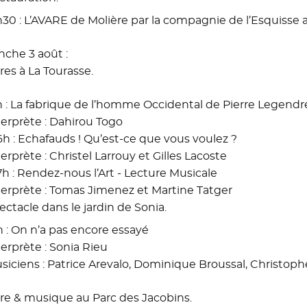
h30 : L’AVARE de Molière par la compagnie de l’Esquisse 
che 3 août :
res à La Tourasse.
h : La fabrique de l’homme Occidental de Pierre Legendr
terprète : Dahirou Togo
16h : Echafauds ! Qu’est-ce que vous voulez ?
terprète : Christel Larrouy et Gilles Lacoste
17h : Rendez-nous l’Art - Lecture Musicale
terprète : Tomas Jimenez et Martine Tatger
ectacle dans le jardin de Sonia.
h : On n’a pas encore essayé
terprète : Sonia Rieu
siciens : Patrice Arevalo, Dominique Broussal, Christop
re & musique au Parc des Jacobins.