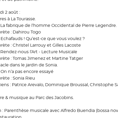
i 2 août :
res à La Tourasse.
 : La fabrique de l’homme Occidental de Pierre Legendre.
prète : Dahirou Togo
 : Echafauds ! Qu’est-ce que vous voulez ?
rète : Christel Larrouy et Gilles Lacoste
 : Rendez-nous l’Art - Lecture Musicale
prète : Tomas Jimenez et Martine Tatger
acle dans le jardin de Sonia.
 : On n’a pas encore essayé
prète : Sonia Rieu
iens : Patrice Arevalo, Dominique Broussal, Christophe 
re & musique au Parc des Jacobins.
h : Parenthèse musicale avec Alfredo Buendia (bossa nov
stauration.