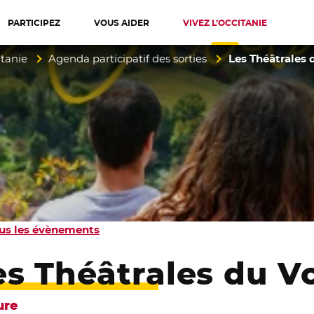
PARTICIPEZ
VOUS AIDER
VIVEZ L’OCCITANIE
diterranée
itanie
Agenda participatif des sorties
Les Théâtrales 
us les évènements
es Théâtrales du V
ure