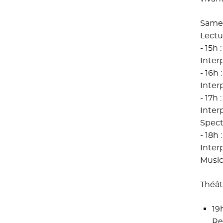
Samed
Lectu
- 15h
Inter
- 16h
Interp
- 17h
Inter
Spect
- 18h
Inter
Music
Théât
19
Re