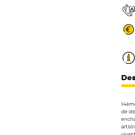
Des
14ème
de di
encha
artis
vivan