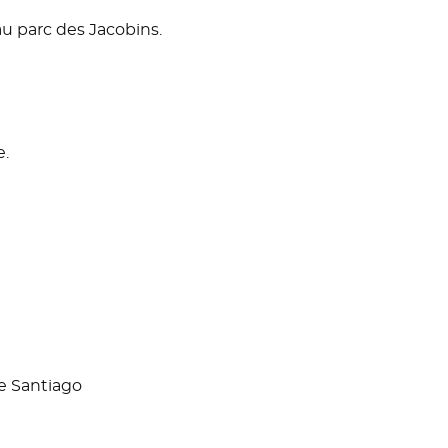
au parc des Jacobins.
e.
he Santiago