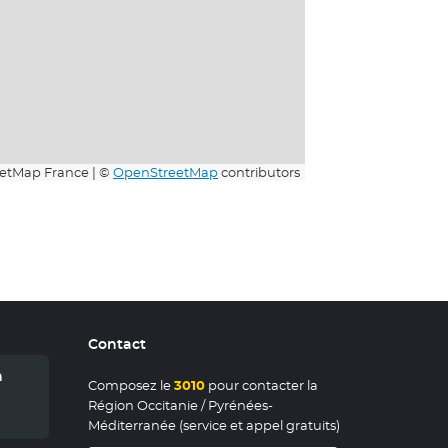
etMap France | ©
OpenStreetMap
contributors
Contact
n
Composez le
3010
pour contacter la
Région Occitanie / Pyrénées-
Méditerranée (service et appel gratuits)